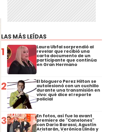
LAS MÁS LEÍDAS
Laura Ubfal sorprendió al
1
revelar que recibió una
carta documento de un
participante que continúa
en Gran Hermano
El bloguero Perez Hilton se
2
autolesionó con un cuchillo
durante una transmisión en
vivo: qué dice el reporte
policial
En fotos, así fue la avant
3
premiere de "Canelones"
con Darío Barassi, Agustín
Aristarán, Verónica Llinás y