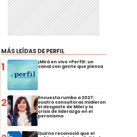
MÁS LEÍDAS DE PERFIL
¡Mirá en vivo +Perfil!: un
1
canal con gente que piensa
Encuesta rumbo a 2027:
2
cuatro consultoras midieron
el desgaste de Milei y la
crisis de liderazgo en el
peronismo
Quirno reconoció que el