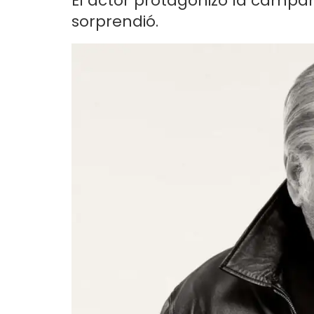
El actor protagonizó la camp
sorprendió.