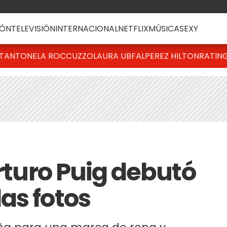
ÓN
TELEVISIÓN
INTERNACIONAL
NETFLIX
MÚSICA
SEXY
T
ANTONELA ROCCUZZO
LAURA UBFAL
PEREZ HILTON
RATIN
Arturo Puig debutó
as fotos