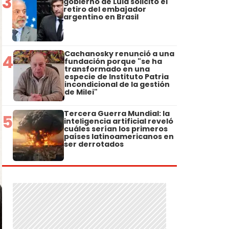
3
gobierno de Lula solicitó el
retiro del embajador
argentino en Brasil
Cachanosky renunció a una
4
fundación porque "se ha
transformado en una
especie de Instituto Patria
incondicional de la gestión
de Milei"
Tercera Guerra Mundial: la
5
inteligencia artificial reveló
cuáles serían los primeros
países latinoamericanos en
ser derrotados