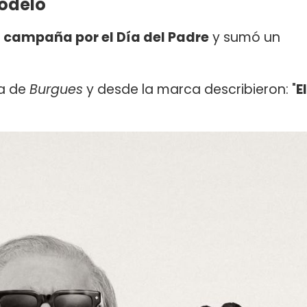
odelo
a
campaña por el Día del Padre
y sumó un
a de
Burgues
y desde la marca describieron: "
El