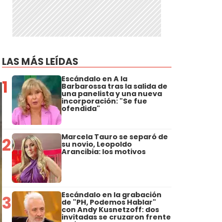
LAS MÁS LEÍDAS
Escándalo en A la
1
Barbarossa tras la salida de
una panelista y una nueva
incorporación: "Se fue
ofendida"
Marcela Tauro se separó de
2
su novio, Leopoldo
Arancibia: los motivos
Escándalo en la grabación
3
de "PH, Podemos Hablar"
con Andy Kusnetzoff: dos
invitadas se cruzaron frente