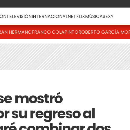
ÓN
TELEVISIÓN
INTERNACIONAL
NETFLIX
MÚSICA
SEXY
RAN HERMANO
FRANCO COLAPINTO
ROBERTO GARCÍA MO
 se mostró
 su regreso al
gré combinar dos