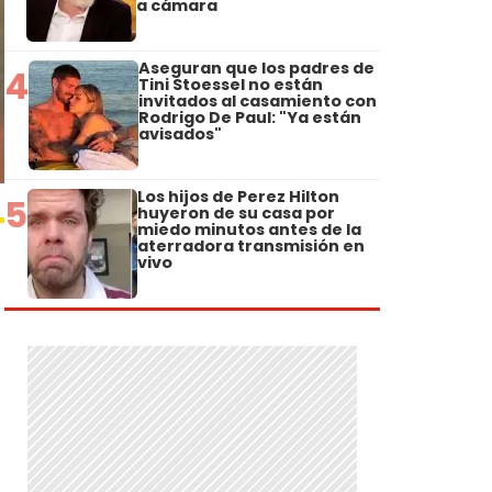
a cámara
Aseguran que los padres de
4
Tini Stoessel no están
invitados al casamiento con
Rodrigo De Paul: "Ya están
avisados"
Los hijos de Perez Hilton
5
huyeron de su casa por
miedo minutos antes de la
aterradora transmisión en
vivo