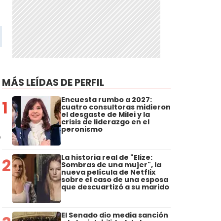
MÁS LEÍDAS DE PERFIL
Encuesta rumbo a 2027:
1
cuatro consultoras midieron
el desgaste de Milei y la
crisis de liderazgo en el
peronismo
ó
La historia real de "Elize:
2
Sombras de una mujer", la
nueva película de Netflix
sobre el caso de una esposa
que descuartizó a su marido
El Senado dio media sanción