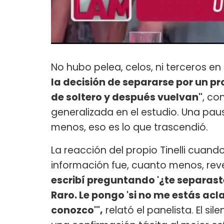
No hubo pelea, celos, ni terceros en
la decisión de separarse por un pr
de soltero y después vuelvan"
, co
generalizada en el estudio. Una pau
menos, eso es lo que trascendió.
La reacción del propio Tinelli cuan
información fue, cuanto menos, rev
escribí preguntando '¿te separas
Raro. Le pongo 'si no me estás acl
conozco'",
relató el panelista. El s