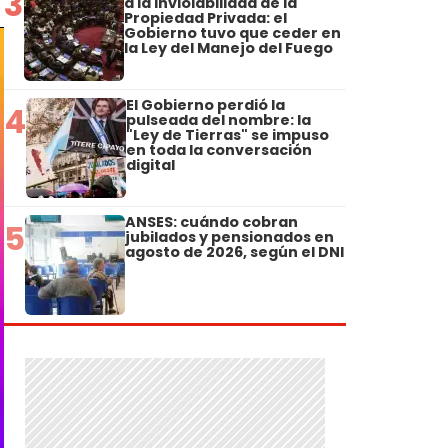
3
a la Inviolabilidad de la
Propiedad Privada: el
Gobierno tuvo que ceder en
la Ley del Manejo del Fuego
El Gobierno perdió la
4
pulseada del nombre: la
"Ley de Tierras" se impuso
en toda la conversación
digital
ANSES: cuándo cobran
5
jubilados y pensionados en
agosto de 2026, según el DNI