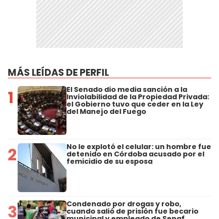
MÁS LEÍDAS DE PERFIL
El Senado dio media sanción a la
1
Inviolabilidad de la Propiedad Privada:
el Gobierno tuvo que ceder en la Ley
del Manejo del Fuego
No le explotó el celular: un hombre fue
2
detenido en Córdoba acusado por el
femicidio de su esposa
Condenado por drogas y robo,
3
cuando salió de prisión fue becario
municipal y empleado de Senaf