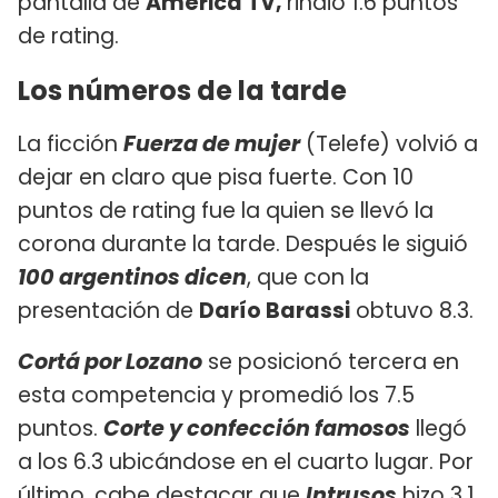
pantalla de
América TV,
rindió 1.6 puntos
de rating.
Los números de la tarde
La ficción
Fuerza de mujer
(Telefe) volvió a
dejar en claro que pisa fuerte. Con 10
puntos de rating fue la quien se llevó la
corona durante la tarde. Después le siguió
100 argentinos dicen
, que con la
presentación de
Darío Barassi
obtuvo 8.3.
Cortá por Lozano
se posicionó tercera en
esta competencia y promedió los 7.5
puntos.
Corte y confección famosos
llegó
a los 6.3 ubicándose en el cuarto lugar. Por
último, cabe destacar que
Intrusos
hizo 3.1