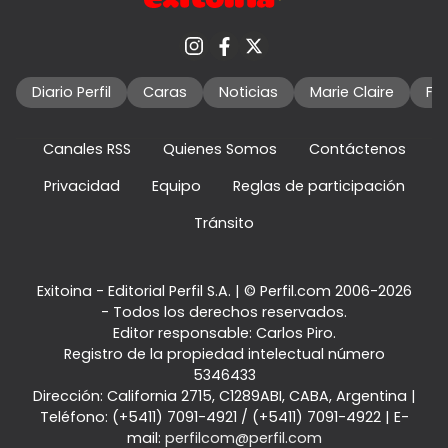
Diario Perfil
Caras
Noticias
Marie Claire
Fo
Canales RSS
Quienes Somos
Contáctenos
Privacidad
Equipo
Reglas de participación
Tránsito
Exitoina - Editorial Perfil S.A.
| © Perfil.com 2006-2026
- Todos los derechos reservados.
Editor responsable: Carlos Piro.
Registro de la propiedad intelectual número
5346433
Dirección:
California 2715
,
C1289ABI
,
CABA, Argentina
|
Teléfono:
(+5411) 7091-4921
/
(+5411) 7091-4922
| E-
mail:
perfilcom@perfil.com