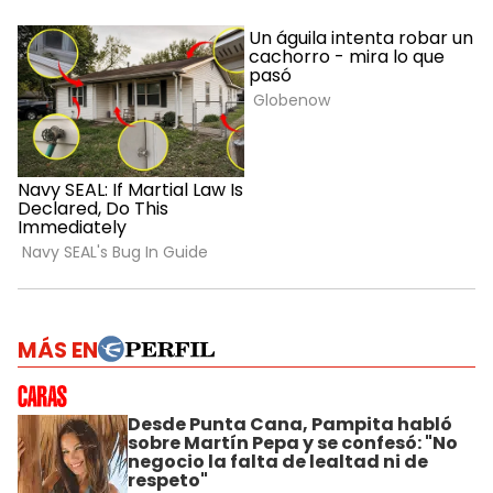
MÁS EN
Desde Punta Cana, Pampita habló
sobre Martín Pepa y se confesó: "No
negocio la falta de lealtad ni de
respeto"