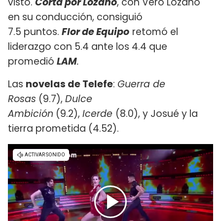
visto.
Cortá por Lozano
, con Vero Lozano
en su conducción, consiguió
7.5 puntos.
Flor de Equipo
retomó el
liderazgo con 5.4 ante los 4.4 que
promedió
LAM
.
Las
novelas de Telefe
:
Guerra de
Rosas
(9.7),
Dulce
Ambición
(9.2),
Icerde
(8.0), y Josué y la
tierra prometida (4.52).