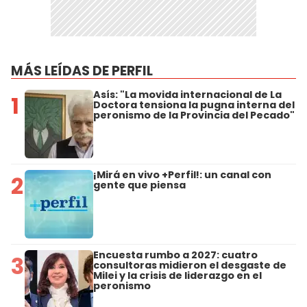
MÁS LEÍDAS DE PERFIL
Asís: "La movida internacional de La
1
Doctora tensiona la pugna interna del
peronismo de la Provincia del Pecado"
¡Mirá en vivo +Perfil!: un canal con
2
gente que piensa
Encuesta rumbo a 2027: cuatro
3
consultoras midieron el desgaste de
Milei y la crisis de liderazgo en el
peronismo