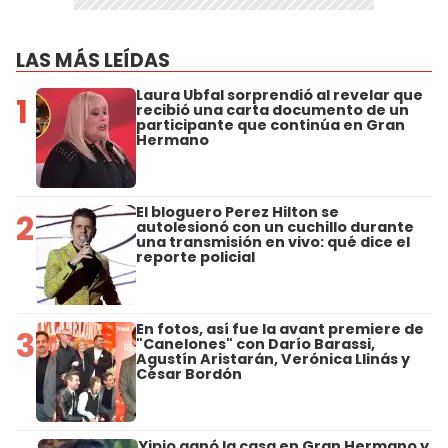
LAS MÁS LEÍDAS
Laura Ubfal sorprendió al revelar que
1
recibió una carta documento de un
participante que continúa en Gran
Hermano
El bloguero Perez Hilton se
2
autolesionó con un cuchillo durante
una transmisión en vivo: qué dice el
reporte policial
En fotos, así fue la avant premiere de
3
"Canelones" con Darío Barassi,
Agustín Aristarán, Verónica Llinás y
César Bordón
Yipio ganó la casa en Gran Hermano y