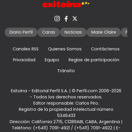
Diario Perfil
Caras
Noticias
Marie Claire
Fo
Canales RSS
Quienes Somos
Contáctenos
Privacidad
Equipo
Reglas de participación
Tránsito
Exitoina - Editorial Perfil S.A.
| © Perfil.com 2006-2026
- Todos los derechos reservados.
Editor responsable: Carlos Piro.
Registro de la propiedad intelectual número
5346433
Dirección:
California 2715
,
C1289ABI
,
CABA, Argentina
|
Teléfono:
(+5411) 7091-4921
/
(+5411) 7091-4922
| E-