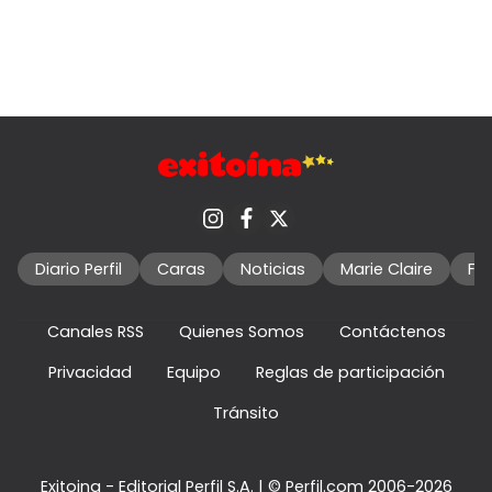
Diario Perfil
Caras
Noticias
Marie Claire
Fo
Canales RSS
Quienes Somos
Contáctenos
Privacidad
Equipo
Reglas de participación
Tránsito
Exitoina - Editorial Perfil S.A.
| © Perfil.com 2006-2026