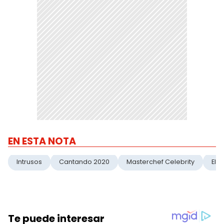
EN ESTA NOTA
Intrusos
Cantando 2020
Masterchef Celebrity
El T