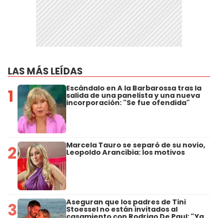
LAS MÁS LEÍDAS
Escándalo en A la Barbarossa tras la
1
salida de una panelista y una nueva
incorporación: "Se fue ofendida"
Marcela Tauro se separó de su novio,
2
Leopoldo Arancibia: los motivos
Aseguran que los padres de Tini
3
Stoessel no están invitados al
casamiento con Rodrigo De Paul: "Ya