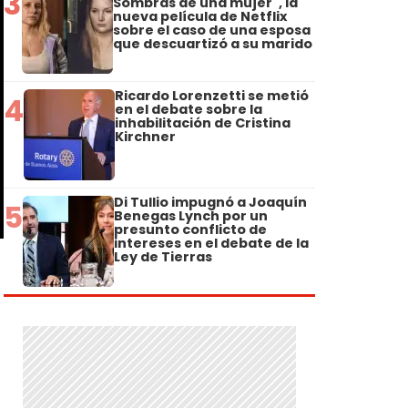
3
Sombras de una mujer", la
nueva película de Netflix
sobre el caso de una esposa
que descuartizó a su marido
Ricardo Lorenzetti se metió
4
en el debate sobre la
inhabilitación de Cristina
Kirchner
Di Tullio impugnó a Joaquín
5
Benegas Lynch por un
presunto conflicto de
intereses en el debate de la
Ley de Tierras