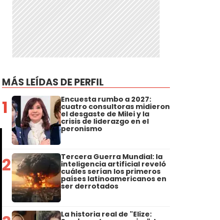
MÁS LEÍDAS DE PERFIL
Encuesta rumbo a 2027:
1
cuatro consultoras midieron
el desgaste de Milei y la
crisis de liderazgo en el
peronismo
Tercera Guerra Mundial: la
2
inteligencia artificial reveló
cuáles serían los primeros
países latinoamericanos en
ser derrotados
La historia real de "Elize: