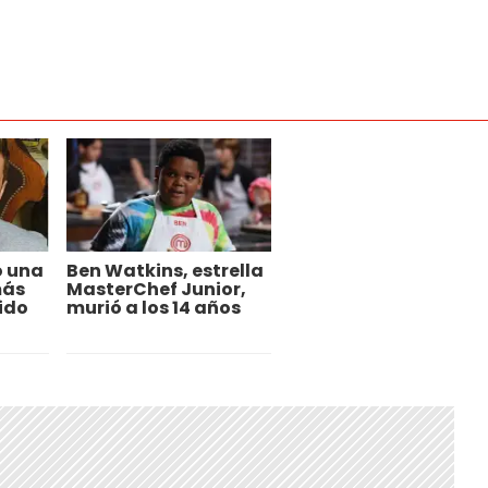
ó una
Ben Watkins, estrella
más
MasterChef Junior,
tido
murió a los 14 años