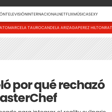
ÓN
TELEVISIÓN
INTERNACIONAL
NETFLIX
MÚSICA
SEXY
BATO
MARCELA TAURO
CANDELA ARIZAGA
PEREZ HILTON
RAT
eló por qué rechazó
MasterChef