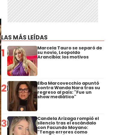
LAS MÁS LEÍDAS
Marcela Tauro se separó de
1
su novio, Leopoldo
Arancibia: los motivos
Elba Marcovecchio apuntó
2
contra Wanda Nara tras su
regreso al país: "Fue un
show mediático"
Candela Arizaga rompió el
3
silencio tras el escándalo
con Facundo Moyano:
"Tengo errores como