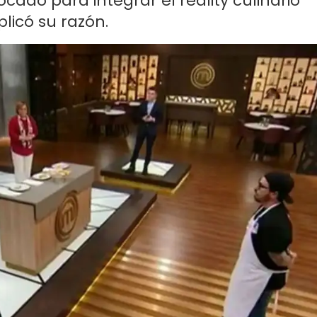
ado para integrar el reality culinario
plicó su razón.