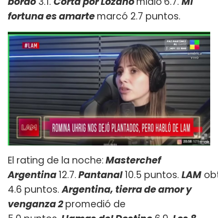
bordo
3.1.
Cortá por Lozano
midió
6.7.
Mi
fortuna es amarte
marcó 2.7 puntos.
El rating de la noche:
Masterchef
Argentina
12.7.
Pantanal
10.5 puntos.
LAM
ob
4.6 puntos.
Argentina, tierra de amor y
venganza 2
promedió de