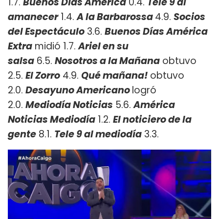
1.7.
Buenos Días América
0.4.
Tele 9 al
amanecer
1.4.
A la Barbarossa
4.9.
Socios
del Espectáculo
3.6.
Buenos Días América
Extra
midió 1.7.
Ariel en su
salsa
6.5.
Nosotros a la Mañana
obtuvo
2.5.
El Zorro
4.9.
Qué mañana!
obtuvo
2.0.
Desayuno Americano
logró
2.0.
Mediodía Noticias
5.6.
América
Noticias Mediodía
1.2.
El noticiero de la
gente
8.1.
Tele 9 al mediodía
3.3.