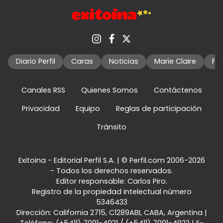
Diario Perfil
Caras
Noticias
Marie Claire
Fo
Canales RSS
Quienes Somos
Contáctenos
Privacidad
Equipo
Reglas de participación
Tránsito
Exitoina - Editorial Perfil S.A.
| © Perfil.com 2006-2026
- Todos los derechos reservados.
Editor responsable: Carlos Piro.
Registro de la propiedad intelectual número
5346433
Dirección:
California 2715
,
C1289ABI
,
CABA, Argentina
|
Teléfono:
(+5411) 7091-4921
/
(+5411) 7091-4922
| E-