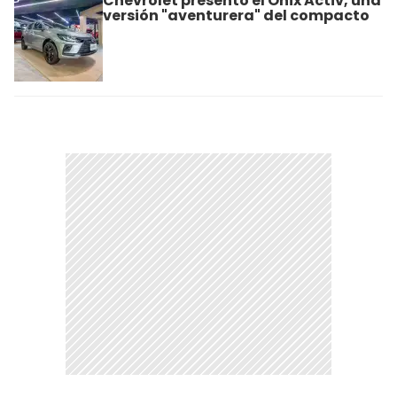
Chevrolet presentó el Onix Activ, una
versión "aventurera" del compacto