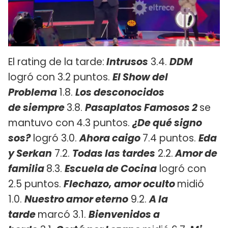
El rating de la tarde:
Intrusos
3.4.
DDM
logró con 3.2 puntos.
El Show del
Problema
1.8.
Los desconocidos
de
siempre
3.8.
Pasaplatos Famosos 2
se
mantuvo con
4.3 puntos.
¿De qué signo
sos?
logró 3.0.
Ahora caigo
7.4 puntos.
Eda
y Serkan
7.2.
Todas las tardes
2.2.
Amor de
familia
8.3.
Escuela de Cocina
logró con
2.5 puntos.
Flechazo, amor oculto
midió
1.0.
Nuestro amor eterno
9.2.
A la
tarde
marcó 3.1.
Bienvenidos a