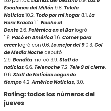
5.0 puntos.
Llamas del Destino
6.9.
Los 8
Escalones del Millón
9.8.
Telefe
Noticias
10.2.
Todo por mi hogar
8.1.
La
Hora Exacta
1.1.
Noche al
Dente
2.6.
Polémica en el Bar
logró
1.8.
Pasó en América
1.6.
Comer para
creer
logró con 0.6.
Lo mejor del 9
0.3.
Gol
de Media Noche
debutó
2.9.
Bendita
marcó 3.9.
Staff de
noticias
6.6.
Telenoche
7.2.
Tele 9 al cierre
,
0.6.
Staff de Noticias segundo
tiempo
4.2.
América Noticias
, 3.0.
Rating: todos los números del
jueves