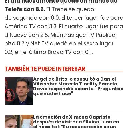
El día nuevamente quedó en manos de
Telefe con 8.6.
El Trece se quedó
de segundo con 6.0. El tercer lugar fue para
América TV con 3.3. El cuarto lugar fue para
El Nueve con 2.5. Mientras que TV Pública
hizo 0.7 y Net TV quedó en el sexto lugar
0.2, en el último Bravo TV con 0.1.
TAMBIÉN TE PUEDE INTERESAR
Ángel de Brito le consultó a Daniel
Vila sobre Marcelo Tinelli y Pamela
David respondió picante: "Preguntas
que nadie hace"
La emoción de Ximena Capristo
después de visitar a Silvina Luna en
el hospital: "Su recuperación es un