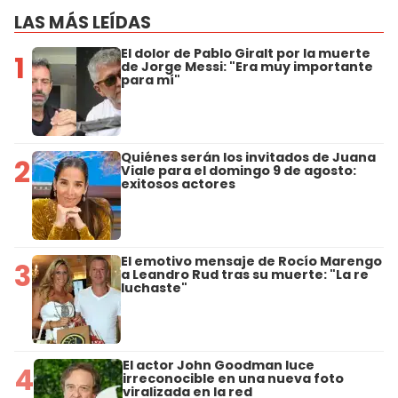
LAS MÁS LEÍDAS
El dolor de Pablo Giralt por la muerte
1
de Jorge Messi: "Era muy importante
para mí"
Quiénes serán los invitados de Juana
2
Viale para el domingo 9 de agosto:
exitosos actores
El emotivo mensaje de Rocío Marengo
3
a Leandro Rud tras su muerte: "La re
luchaste"
El actor John Goodman luce
4
irreconocible en una nueva foto
viralizada en la red