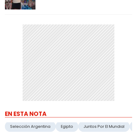
EN ESTA NOTA
Selección Argentina
Egipto
Juntos Por El Mundial
E