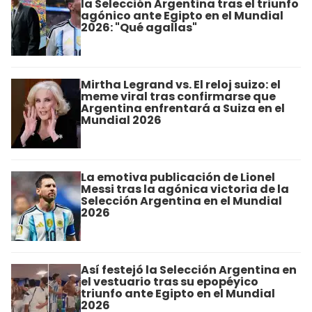
la Selección Argentina tras el triunfo
agónico ante Egipto en el Mundial
2026: "Qué agallas"
Mirtha Legrand vs. El reloj suizo: el
meme viral tras confirmarse que
Argentina enfrentará a Suiza en el
Mundial 2026
La emotiva publicación de Lionel
Messi tras la agónica victoria de la
Selección Argentina en el Mundial
2026
Así festejó la Selección Argentina en
el vestuario tras su epopéyico
triunfo ante Egipto en el Mundial
2026