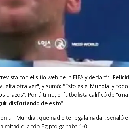
evista con el sitio web de la FIFA y declaró: "
Felici
elta otra vez", y sumó: "Esto es el Mundial y todo 
brazos". Por último, el futbolista calificó de
"una 
uir disfrutando de esto".
s en un Mundial, que nadie te regala nada", señaló 
era mitad cuando Egipto ganaba 1-0.