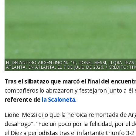
EL DELANTERO ARGENTINO N.º 10, LIONEL MESSI, LLORA TRA
ATLANTA, EN ATLANTA, EL 7 DE JULIO DE 2026. / CRÉDITO: T
Tras el silbatazo que marcó el final del encuent
compañeros lo abrazaron y festejaron junto a él 
referente de
la Scaloneta.
Lionel Messi dijo que la heroica remontada de Arg
desahogo". "Fue un poco por la felicidad, por el
el Diez a periodistas tras el infartante triunfo 3-