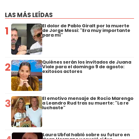
LAS MÁS LEÍDAS
El dolor de Pablo Giralt por la muerte
1
de Jorge Messi: "Era muy importante
para mí"
Quiénes serán los invitados de Juana
2
Viale para el domingo 9 de agosto:
exitosos actores
El emotivo mensaje de Rocío Marengo
3
a Leandro Rud tras su muerte: "La re
luchaste"
Laura Ubfal habló sobre su futuro en