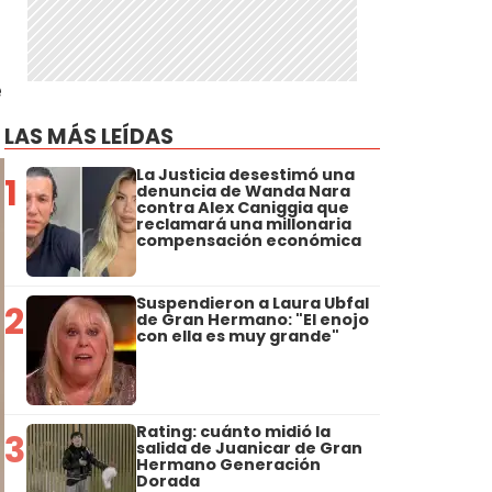
e
LAS MÁS LEÍDAS
La Justicia desestimó una
1
denuncia de Wanda Nara
contra Alex Caniggia que
reclamará una millonaria
compensación económica
Suspendieron a Laura Ubfal
2
de Gran Hermano: "El enojo
con ella es muy grande"
Rating: cuánto midió la
3
salida de Juanicar de Gran
Hermano Generación
Dorada