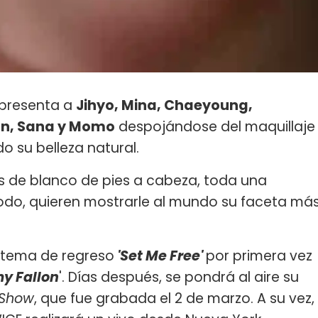
, presenta a
Jihyo, Mina, Chaeyoung,
un, Sana y Momo
despojándose del maquillaje
o su belleza natural.
das de blanco de pies a cabeza, toda una
odo, quieren mostrarle al mundo su faceta má
u tema de regreso
'Set Me Free'
por primera vez
my Fallon
'. Días después, se pondrá al aire su
 Show
, que fue grabada el 2 de marzo. A su vez,