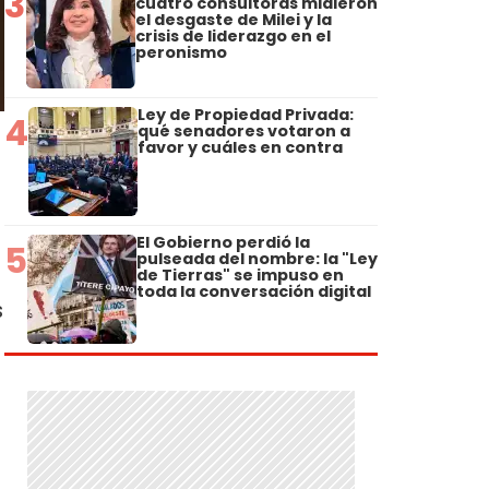
3
cuatro consultoras midieron
el desgaste de Milei y la
crisis de liderazgo en el
peronismo
Ley de Propiedad Privada:
4
qué senadores votaron a
favor y cuáles en contra
El Gobierno perdió la
5
pulseada del nombre: la "Ley
de Tierras" se impuso en
toda la conversación digital
s