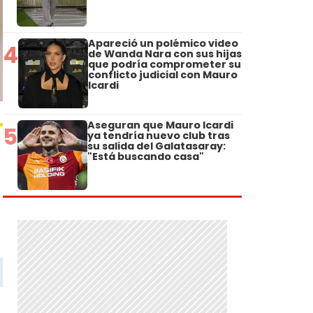
Apareció un polémico video
4
de Wanda Nara con sus hijas
que podría comprometer su
conflicto judicial con Mauro
Icardi
Aseguran que Mauro Icardi
5
ya tendría nuevo club tras
su salida del Galatasaray:
"Está buscando casa"