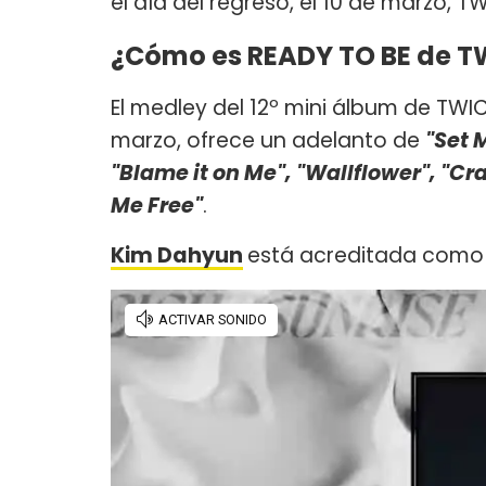
el día del regreso, el 10 de marzo, T
¿Cómo es READY TO BE de T
El medley del 12º mini álbum de TWIC
marzo, ofrece un adelanto de
"Set M
"Blame it on Me", "Wallflower", "Cr
Me Free"
.
Kim Dahyun
está acreditada como 