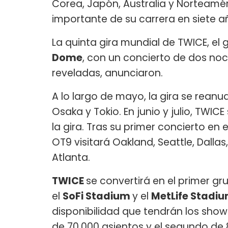
Corea, Japón, Australia y Norteamér
importante de su carrera en siete a
La quinta gira mundial de TWICE, el
Dome
, con un concierto de dos noch
reveladas, anunciaron.
A lo largo de mayo, la gira se rean
Osaka y Tokio. En junio y julio, TW
la gira. Tras su primer concierto en e
OT9 visitará Oakland, Seattle, Dalla
Atlanta.
TWICE
se convertirá en el primer g
el
SoFi Stadium
y el
MetLife Stadi
disponibilidad que tendrán los show
de 70,000 asientos y el segundo de 