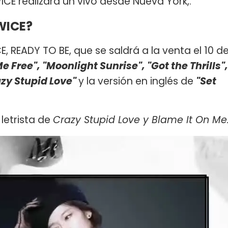
WICE realizará un vivo desde Nueva York,.
WICE?
E, READY TO BE, que se saldrá a la venta el 10 d
e Free", "Moonlight Sunrise", "Got the Thrills",
azy Stupid Love"
y la versión en inglés de
"Set
letrista de
Crazy Stupid Love y Blame It On Me