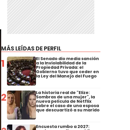
O
MÁS LEÍDAS DE PERFIL
El Senado dio media sanción
1
a la Inviolabilidad de la
Propiedad Privada: el
Gobierno tuvo que ceder en
la Ley del Manejo del Fuego
La historia real de "Elize:
2
Sombras de una mujer", la
nueva película de Netflix
sobre el caso de una esposa
que descuartizó a su marido
Encuesta rumbo a 2027: