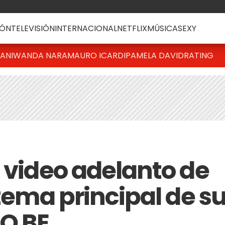
ÓN
TELEVISIÓN
INTERNACIONAL
NETFLIX
MÚSICA
SEXY
IANI
WANDA NARA
MAURO ICARDI
PAMELA DAVID
RATING
l video adelanto de
 tema principal de s
O BE