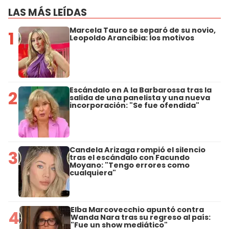
LAS MÁS LEÍDAS
Marcela Tauro se separó de su novio,
1
Leopoldo Arancibia: los motivos
Escándalo en A la Barbarossa tras la
2
salida de una panelista y una nueva
incorporación: "Se fue ofendida"
Candela Arizaga rompió el silencio
3
tras el escándalo con Facundo
Moyano: "Tengo errores como
cualquiera"
Elba Marcovecchio apuntó contra
4
Wanda Nara tras su regreso al país:
"Fue un show mediático"