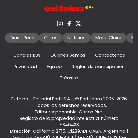
Diario Perfil
Caras
Noticias
Marie Claire
Fo
Canales RSS
Quienes Somos
Contáctenos
Privacidad
Equipo
Reglas de participación
Tránsito
Exitoina - Editorial Perfil S.A.
| © Perfil.com 2006-2026
- Todos los derechos reservados.
Editor responsable: Carlos Piro.
Registro de la propiedad intelectual número
5346433
Dirección:
California 2715
,
C1289ABI
,
CABA, Argentina
|
Teléfono:
(+5411) 7091-4921
/
(+5411) 7091-4922
| E-