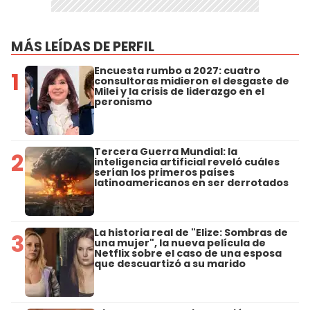
MÁS LEÍDAS DE PERFIL
Encuesta rumbo a 2027: cuatro
1
consultoras midieron el desgaste de
Milei y la crisis de liderazgo en el
peronismo
Tercera Guerra Mundial: la
2
inteligencia artificial reveló cuáles
serían los primeros países
latinoamericanos en ser derrotados
La historia real de "Elize: Sombras de
3
una mujer", la nueva película de
Netflix sobre el caso de una esposa
que descuartizó a su marido