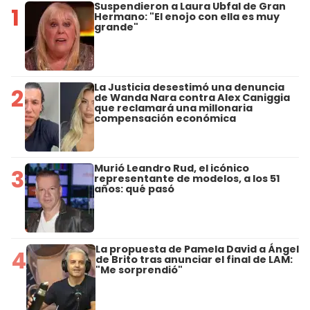
Suspendieron a Laura Ubfal de Gran
1
Hermano: "El enojo con ella es muy
grande"
La Justicia desestimó una denuncia
2
de Wanda Nara contra Alex Caniggia
que reclamará una millonaria
compensación económica
Murió Leandro Rud, el icónico
3
representante de modelos, a los 51
años: qué pasó
La propuesta de Pamela David a Ángel
4
de Brito tras anunciar el final de LAM:
"Me sorprendió"