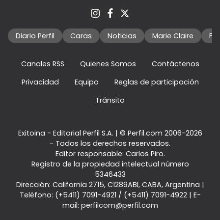
Diario Perfil
Caras
Noticias
Marie Claire
Fo
Canales RSS
Quienes Somos
Contáctenos
Privacidad
Equipo
Reglas de participación
Tránsito
Exitoina - Editorial Perfil S.A.
| © Perfil.com 2006-2026
- Todos los derechos reservados.
Editor responsable: Carlos Piro.
Registro de la propiedad intelectual número
5346433
Dirección:
California 2715
,
C1289ABI
,
CABA, Argentina
|
Teléfono:
(+5411) 7091-4921
/
(+5411) 7091-4922
| E-
mail:
perfilcom@perfil.com