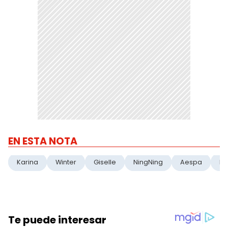
EN ESTA NOTA
Karina
Winter
Giselle
NingNing
Aespa
K