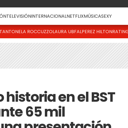
ÓN
TELEVISIÓN
INTERNACIONAL
NETFLIX
MÚSICA
SEXY
T
ANTONELA ROCCUZZO
LAURA UBFAL
PEREZ HILTON
RATIN
historia en el BST
nte 65 mil
una presentación