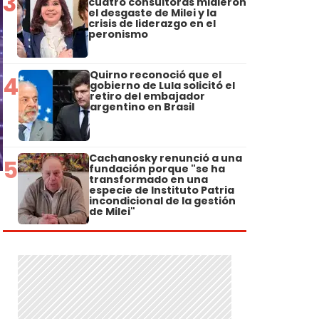
3
cuatro consultoras midieron
el desgaste de Milei y la
crisis de liderazgo en el
peronismo
Quirno reconoció que el
4
gobierno de Lula solicitó el
retiro del embajador
argentino en Brasil
Cachanosky renunció a una
5
fundación porque "se ha
transformado en una
especie de Instituto Patria
incondicional de la gestión
de Milei"