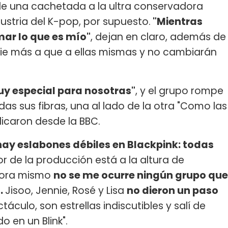
le una cachetada a la ultra conservadora
dustria del K-pop, por supuesto.
"Mientras
ar lo que es mío"
, dejan en claro, además de
die más a que a ellas mismas y no cambiarán
y especial para nosotras"
, y el grupo rompe
as sus fibras, una al lado de la otra "Como las
dicaron desde la BBC.
hay eslabones débiles en Blackpink: todas
alor de la producción está a la altura de
ahora mismo
no se me ocurre ningún grupo que
.
Jisoo, Jennie, Rosé y Lisa
no dieron un paso
culo, son estrellas indiscutibles y salí de
 en un Blink".