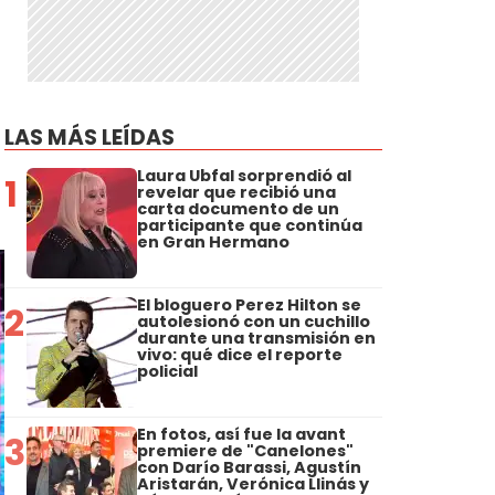
LAS MÁS LEÍDAS
Laura Ubfal sorprendió al
1
revelar que recibió una
carta documento de un
participante que continúa
en Gran Hermano
El bloguero Perez Hilton se
2
autolesionó con un cuchillo
durante una transmisión en
vivo: qué dice el reporte
policial
En fotos, así fue la avant
3
premiere de "Canelones"
con Darío Barassi, Agustín
Aristarán, Verónica Llinás y