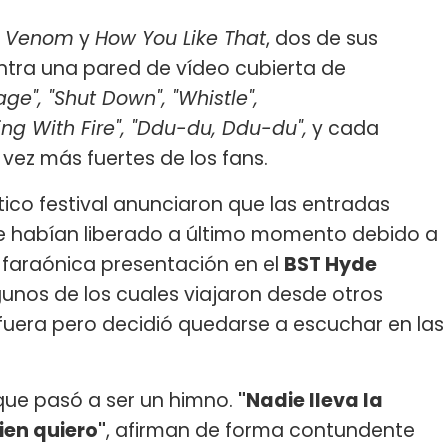
k Venom
y
How You Like That
, dos de sus
ntra una pared de vídeo cubierta de
vage", "Shut Down", "Whistle",
ying With Fire", "Ddu-du, Ddu-du",
y cada
ez más fuertes de los fans.
ico festival anunciaron que las entradas
ue habían liberado a último momento debido a
a faraónica presentación en el
BST Hyde
unos de los cuales viajaron desde otros
fuera pero decidió quedarse a escuchar en las
 que pasó a ser un himno.
"Nadie lleva la
ien quiero"
, afirman de forma contundente