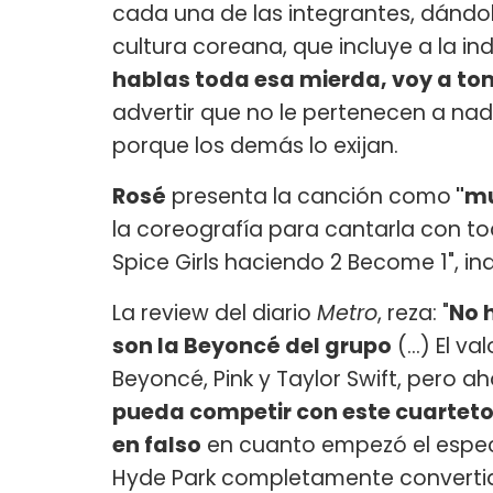
cada una de las integrantes, dándo
cultura coreana, que incluye a la in
hablas toda esa mierda, voy a tom
advertir que no le pertenecen a na
porque los demás lo exijan.
Rosé
presenta la canción como
"mu
la coreografía para cantarla con tod
Spice Girls haciendo 2 Become 1", in
La review del diario
Metro
, reza: "
No 
son la Beyoncé del grupo
(...) El v
Beyoncé, Pink y Taylor Swift, pero 
pueda competir con este cuarteto
en falso
en cuanto empezó el espectá
Hyde Park completamente convertido