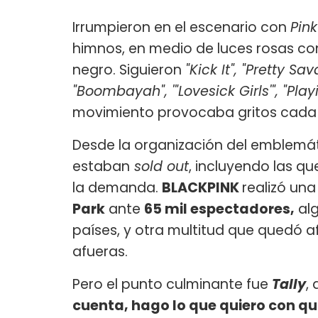
Irrumpieron en el escenario con
Pin
himnos, en medio de luces rosas co
negro. Siguieron
"Kick It", "Pretty Sa
"Boombayah", '"Lovesick Girls'", "Pla
movimiento provocaba gritos cada v
Desde la organización del emblemát
estaban
sold out
, incluyendo las q
la demanda.
BLACKPINK
realizó un
Park
ante
65 mil espectadores,
alg
países, y otra multitud que quedó a
afueras.
Pero el punto culminante fue
Tally
,
cuenta, hago lo que quiero con qu