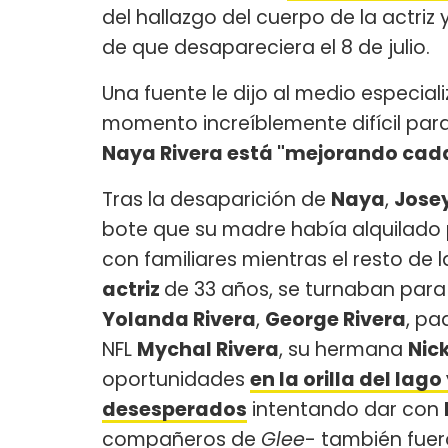
del hallazgo del cuerpo de la actriz 
de que desapareciera el 8 de julio.
Una fuente le dijo al medio especia
momento increíblemente difícil para 
Naya Rivera está "mejorando cad
Tras la desaparición de
Naya
,
Jose
bote que su madre había alquilado 
con familiares mientras el resto de l
actriz
de 33 años, se turnaban para ir
Yolanda Rivera
,
George Rivera
, pa
NFL
Mychal Rivera
, su hermana
Nic
oportunidades
en la orilla del la
desesperados
intentando dar con
compañeros de
Glee
- también fuero