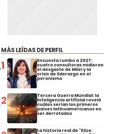
MÁS LEÍDAS DE PERFIL
Encuesta rumbo a 2027:
1
cuatro consultoras midieron
ó
el desgaste de Milei y la
crisis de liderazgo en el
peronismo
Tercera Guerra Mundial: la
2
inteligencia artificial reveló
s
cuáles serían los primeros
países latinoamericanos en
ser derrotados
La historia real de "Elize: