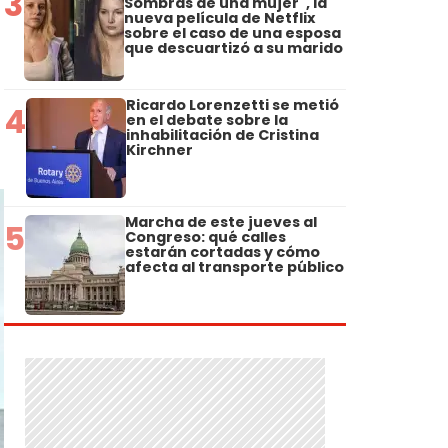
3
Sombras de una mujer", la
nueva película de Netflix
sobre el caso de una esposa
que descuartizó a su marido
Ricardo Lorenzetti se metió
4
en el debate sobre la
inhabilitación de Cristina
Kirchner
Marcha de este jueves al
5
Congreso: qué calles
estarán cortadas y cómo
afecta al transporte público