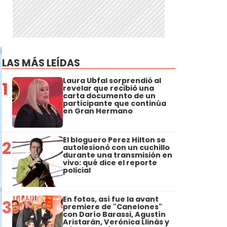
LAS MÁS LEÍDAS
Laura Ubfal sorprendió al
1
revelar que recibió una
carta documento de un
participante que continúa
en Gran Hermano
El bloguero Perez Hilton se
2
autolesionó con un cuchillo
durante una transmisión en
vivo: qué dice el reporte
policial
En fotos, así fue la avant
3
premiere de "Canelones"
con Darío Barassi, Agustín
Aristarán, Verónica Llinás y