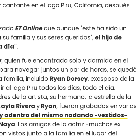
y cantante en el lago Piru, California, después
lizado
ET Online
que aunque "este ha sido un
su familia y sus seres queridos",
el hijo de
a día"
.
y
, quien fue encontrado solo y dormido en el
para navegar juntos un par de horas, se qued
a familia, incluido
Ryan Dorsey
, exesposo de la
 al lago Piru todos los días, todo el día.
dres de la artista, su hermano, la estrella de la
kayla Rivera
y
Ryan
, fueron grabados en varia
go y adentro del mismo nadando -vestidos-
Naya
. Los amigos de la actriz -muchos ex
n vistos junto a la familia en el lugar del