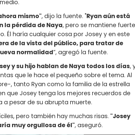
 medio.
 ahora mismo"
, dijo la fuente. "
Ryan aún está
n la pérdida de Naya
, pero se mantiene fuert
jo. Él haría cualquier cosa por Josey y en este
a de la vista del público, para tratar de
nueva normalidad
”, agregó la fuente.
sey y su hijo hablan de Naya todos los días
, 
ntas que le hace el pequeño sobre el tema. Al
e-, tanto Ryan como la familia de la estrella
en que Josey tenga los mejores recuerdos de
a a pesar de su abrupta muerte.
iles, pero también hay muchas risas.
"Josey
aría muy orgullosa de él"
, aseguró.