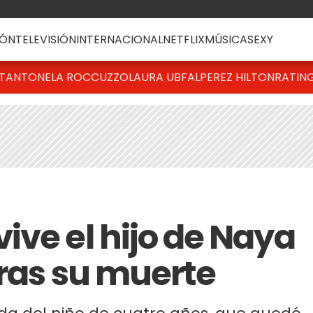
ÓN
TELEVISIÓN
INTERNACIONAL
NETFLIX
MÚSICA
SEXY
T
ANTONELA ROCCUZZO
LAURA UBFAL
PEREZ HILTON
RATIN
ive el hijo de Naya
tras su muerte