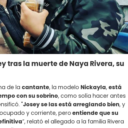
ey
tras la muerte de
Naya Rivera
, su
na de la
cantante
, la modelo
Nickayla
,
está
empo con su sobrino
, como solía hacer antes
sificó. "
Josey se las está arreglando bien
, y
ocupado y corriente, pero
entiende que su
finitiva
”, relató el allegado a la familia Rivera