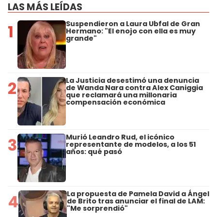
LAS MÁS LEÍDAS
Suspendieron a Laura Ubfal de Gran
1
Hermano: "El enojo con ella es muy
grande"
La Justicia desestimó una denuncia
2
de Wanda Nara contra Alex Caniggia
que reclamará una millonaria
compensación económica
Murió Leandro Rud, el icónico
3
representante de modelos, a los 51
años: qué pasó
La propuesta de Pamela David a Ángel
4
de Brito tras anunciar el final de LAM:
"Me sorprendió"