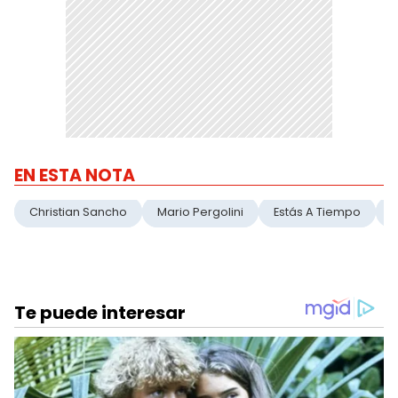
EN ESTA NOTA
Christian Sancho
Mario Pergolini
Estás A Tiempo
O