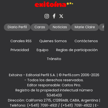
Diario Perfil
Caras
Noticias
Marie Claire
Fo
Canales RSS
Quienes Somos
Contáctenos
Privacidad
Equipo
Reglas de participación
Tránsito
Exitoina - Editorial Perfil S.A.
| © Perfil.com 2006-2026
- Todos los derechos reservados.
Editor responsable: Carlos Piro.
Registro de la propiedad intelectual número
5346433
Dirección:
California 2715
,
C1289ABI
,
CABA, Argentina
|
Teléfono:
(+5411) 7091-4921
/
(+5411) 7091-4922
| E-