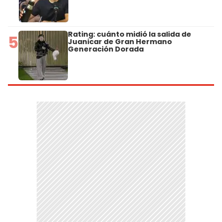
Rating: cuánto midió la salida de
5
Juanicar de Gran Hermano
Generación Dorada