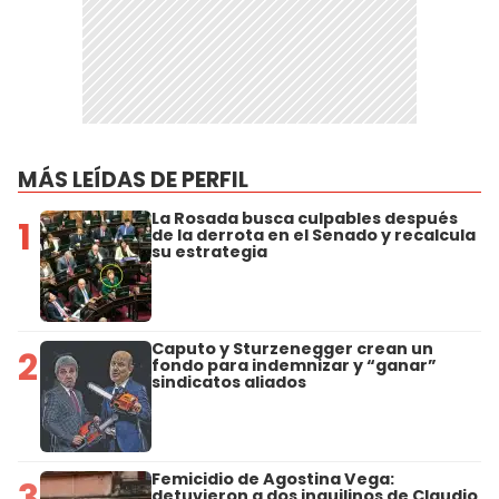
MÁS LEÍDAS DE PERFIL
La Rosada busca culpables después
1
de la derrota en el Senado y recalcula
su estrategia
Caputo y Sturzenegger crean un
2
fondo para indemnizar y “ganar”
sindicatos aliados
Femicidio de Agostina Vega:
3
detuvieron a dos inquilinos de Claudio