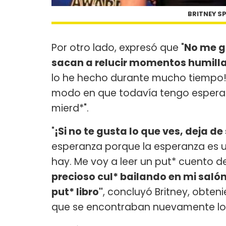
BRITNEY SP
Por otro lado, expresó que "
No me g
sacan a relucir momentos humill
lo he hecho durante mucho tiempo! 
modo en que todavía tengo esperanz
mierd*".
"
¡Si no te gusta lo que ves, deja d
esperanza porque la esperanza es u
hay. Me voy a leer un put* cuento d
precioso cul* bailando en mi salón o
put* libro"
, concluyó Britney, obten
que se encontraban nuevamente los d