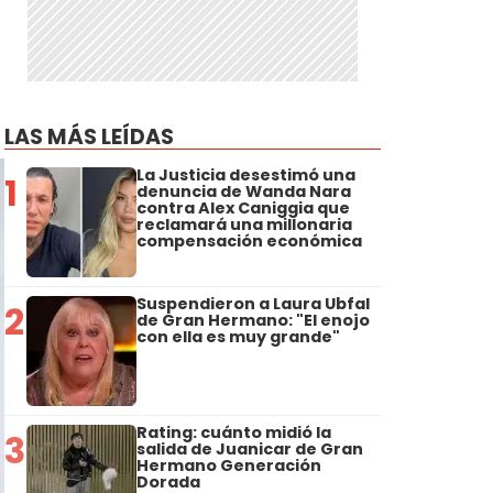
LAS MÁS LEÍDAS
La Justicia desestimó una
1
denuncia de Wanda Nara
contra Alex Caniggia que
reclamará una millonaria
compensación económica
Suspendieron a Laura Ubfal
2
de Gran Hermano: "El enojo
con ella es muy grande"
Rating: cuánto midió la
3
salida de Juanicar de Gran
Hermano Generación
Dorada