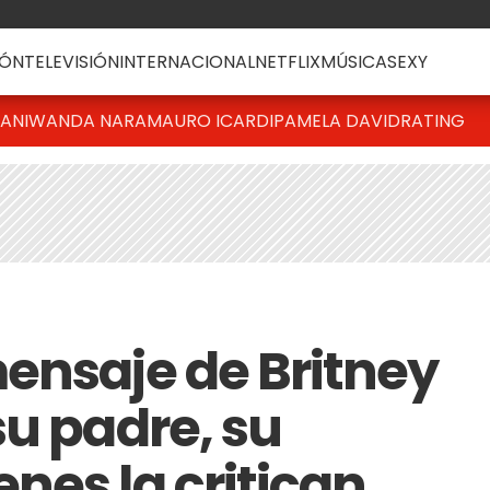
ÓN
TELEVISIÓN
INTERNACIONAL
NETFLIX
MÚSICA
SEXY
IANI
WANDA NARA
MAURO ICARDI
PAMELA DAVID
RATING
ensaje de Britney
su padre, su
nes la critican