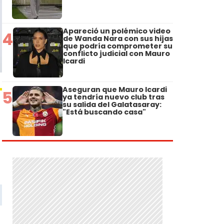
Apareció un polémico video
4
de Wanda Nara con sus hijas
que podría comprometer su
conflicto judicial con Mauro
Icardi
Aseguran que Mauro Icardi
5
ya tendría nuevo club tras
su salida del Galatasaray:
"Está buscando casa"