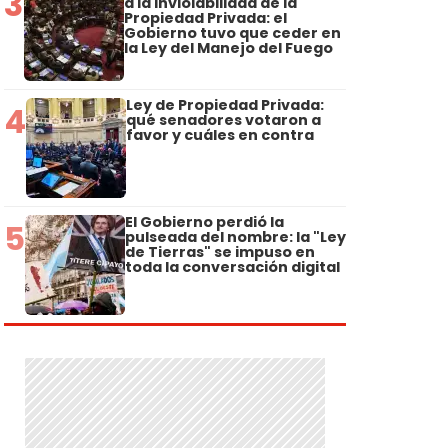
3
a la Inviolabilidad de la
Propiedad Privada: el
Gobierno tuvo que ceder en
la Ley del Manejo del Fuego
Ley de Propiedad Privada:
4
qué senadores votaron a
favor y cuáles en contra
El Gobierno perdió la
5
pulseada del nombre: la "Ley
de Tierras" se impuso en
toda la conversación digital