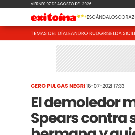
VIERNES 07 DE AGOSTO DEL 2026
ESCÁNDALOS
CORAZ
TEMAS DEL DÍA
LEANDRO RUD
GRISELDA SICIL
CERO PULGAS NEGRI
18-07-2021 17:33
El demoledor m
Spears contra 
hermana y quie