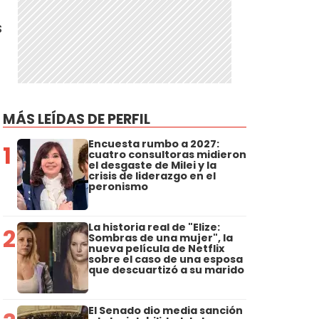
s
MÁS LEÍDAS DE PERFIL
Encuesta rumbo a 2027:
1
cuatro consultoras midieron
el desgaste de Milei y la
crisis de liderazgo en el
peronismo
La historia real de "Elize:
2
Sombras de una mujer", la
nueva película de Netflix
sobre el caso de una esposa
que descuartizó a su marido
El Senado dio media sanción