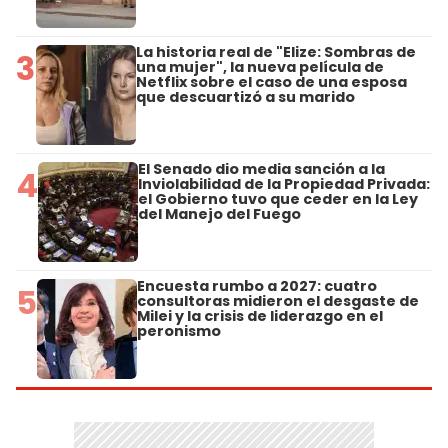
La historia real de "Elize: Sombras de
3
una mujer", la nueva película de
Netflix sobre el caso de una esposa
que descuartizó a su marido
El Senado dio media sanción a la
4
Inviolabilidad de la Propiedad Privada:
el Gobierno tuvo que ceder en la Ley
del Manejo del Fuego
Encuesta rumbo a 2027: cuatro
5
consultoras midieron el desgaste de
Milei y la crisis de liderazgo en el
peronismo