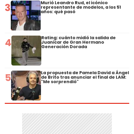
Murió Leandro Rud, el icónico
3
representante de modelos, a los 51
años: qué pasó
Rating: cuánto midió la salida de
4
Juanicar de Gran Hermano
Generación Dorada
La propuesta de Pamela David a Ángel
5
de Brito tras anunciar el final de LAM:
"Me sorprendió"