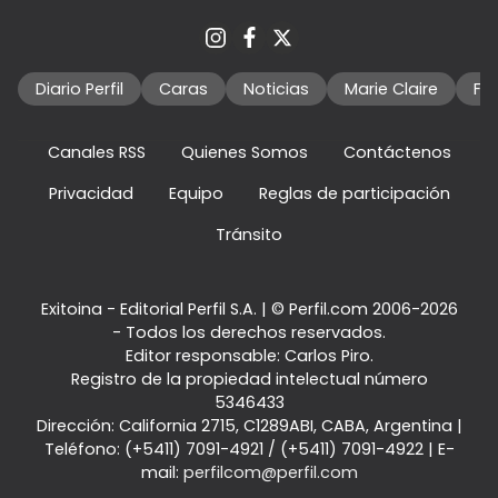
Diario Perfil
Caras
Noticias
Marie Claire
Fo
Canales RSS
Quienes Somos
Contáctenos
Privacidad
Equipo
Reglas de participación
Tránsito
Exitoina - Editorial Perfil S.A.
| © Perfil.com 2006-2026
- Todos los derechos reservados.
Editor responsable: Carlos Piro.
Registro de la propiedad intelectual número
5346433
Dirección:
California 2715
,
C1289ABI
,
CABA, Argentina
|
Teléfono:
(+5411) 7091-4921
/
(+5411) 7091-4922
| E-
mail:
perfilcom@perfil.com