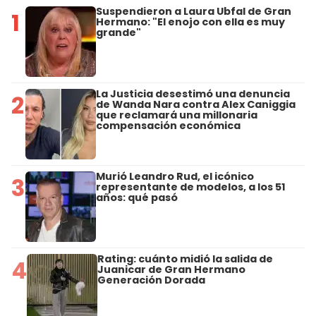
Suspendieron a Laura Ubfal de Gran
1
Hermano: "El enojo con ella es muy
grande"
La Justicia desestimó una denuncia
2
de Wanda Nara contra Alex Caniggia
que reclamará una millonaria
compensación económica
Murió Leandro Rud, el icónico
3
representante de modelos, a los 51
años: qué pasó
Rating: cuánto midió la salida de
4
Juanicar de Gran Hermano
Generación Dorada