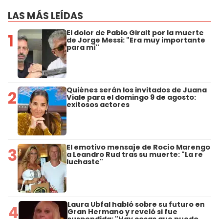
LAS MÁS LEÍDAS
El dolor de Pablo Giralt por la muerte
1
de Jorge Messi: "Era muy importante
para mí"
Quiénes serán los invitados de Juana
2
Viale para el domingo 9 de agosto:
exitosos actores
El emotivo mensaje de Rocío Marengo
3
a Leandro Rud tras su muerte: "La re
luchaste"
Laura Ubfal habló sobre su futuro en
4
Gran Hermano y reveló si fue
suspendida: "Hay cosas que puedo