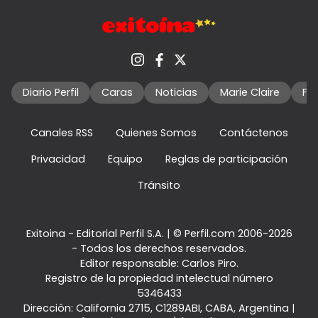
Diario Perfil
Caras
Noticias
Marie Claire
Fo
Canales RSS
Quienes Somos
Contáctenos
Privacidad
Equipo
Reglas de participación
Tránsito
Exitoina - Editorial Perfil S.A.
| © Perfil.com 2006-2026
- Todos los derechos reservados.
Editor responsable: Carlos Piro.
Registro de la propiedad intelectual número
5346433
Dirección:
California 2715
,
C1289ABI
,
CABA, Argentina
|