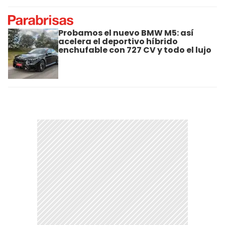
Probamos el nuevo BMW M5: así
acelera el deportivo híbrido
enchufable con 727 CV y todo el lujo