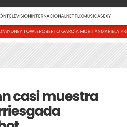
ÓN
TELEVISIÓN
INTERNACIONAL
NETFLIX
MÚSICA
SEXY
TON
SYDNEY TOWLE
ROBERTO GARCÍA MORITÁN
MARIELA PR
n casi muestra
rriesgada
hot