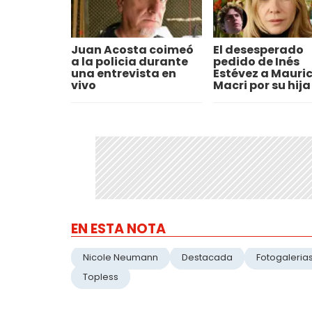
Juan Acosta coimeó
El desesperado
a la policia durante
pedido de Inés
una entrevista en
Estévez a Mauric
vivo
Macri por su hija
EN ESTA NOTA
Nicole Neumann
Destacada
Fotogaleria
Topless