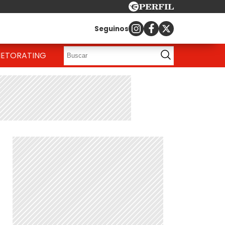
Seguinos
IETO
RATING