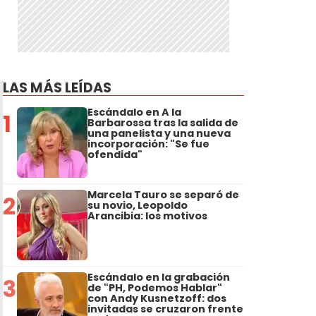
LAS MÁS LEÍDAS
Escándalo en A la
1
Barbarossa tras la salida de
una panelista y una nueva
incorporación: "Se fue
ofendida"
Marcela Tauro se separó de
2
su novio, Leopoldo
Arancibia: los motivos
Escándalo en la grabación
3
de "PH, Podemos Hablar"
con Andy Kusnetzoff: dos
invitadas se cruzaron frente