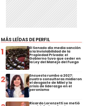
MÁS LEÍDAS DE PERFIL
El Senado dio media sanción
1
a la Inviolabilidad de la
Propiedad Privada: el
Gobierno tuvo que ceder en
la Ley del Manejo del Fuego
Encuesta rumbo a 2027:
2
cuatro consultoras midieron
el desgaste de Milei y la
crisis de liderazgo en el
peronismo
Ricardo Lorenzetti se metió