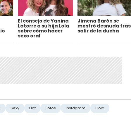
El consejo de Yanina
Jimena Barón se
Latorre a su hija Lola
mostró desnuda tras
io
sobre cómo hacer
salir de la ducha
sexo oral
s
Sexy
Hot
Fotos
Instagram
Cola