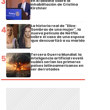
3
en el debate sobre la
inhabilitación de Cristina
Kirchner
La historia real de "Elize:
4
Sombras de una mujer", la
nueva película de Netflix
sobre el caso de una esposa
que descuartizó a su marido
Tercera Guerra Mundial: la
5
inteligencia artificial reveló
cuáles serían los primeros
países latinoamericanos en
ser derrotados