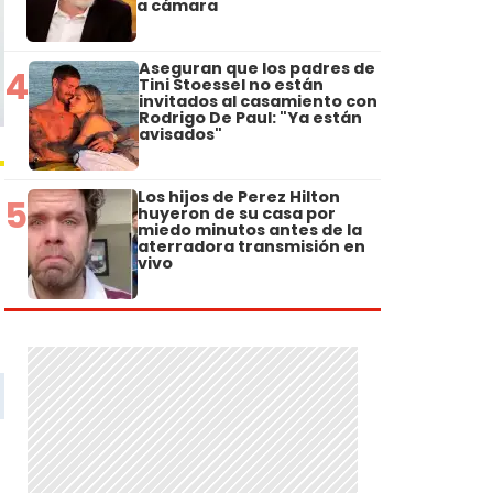
a cámara
Aseguran que los padres de
4
Tini Stoessel no están
invitados al casamiento con
Rodrigo De Paul: "Ya están
avisados"
Los hijos de Perez Hilton
5
huyeron de su casa por
miedo minutos antes de la
aterradora transmisión en
vivo