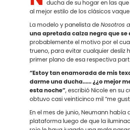
ducha de su hogar en las que 
al mejor estilo de los clásicos vaqu
La modelo y panelista de
Nosotros 
una apretada calza negra que se d
probablemente el motivo por el cual
trueno, para evitar cualquier desliz
primer plano de esa respectiva part
“Estoy tan enamorada de mis tex
darme una ducha...... ¿¿o mejor m
esta noche”
, escribió Nicole en su
obtuvo casi veinticinco mil “me gust
En el mes de junio, Neumann había
plataforma luego de que la ilumina
rojo le haya jugado una mala pasad