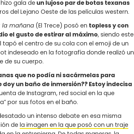
hizo gala de
un lujoso par de botas texanas
eros del Lejano Oeste de las películas western.
a la mañana
(El Trece) posó en
topless y con
io el gusto de estirar al máximo
, siendo este
 tapó el centro de su cola con el emoji de un
 hot indeseado en la fotografía donde realizó un
e de su cuerpo.
anas que no podía ni sacármelas para
e doy un baño de inmersión?? Estoy indecisa
 cuenta de Instagram, red social en la que
a” por sus fotos en el baño.
 desatado un intenso debate en esa misma
ción de
la imagen en la que posó con un traje
a en la entrepierna.
De todas maneras, la