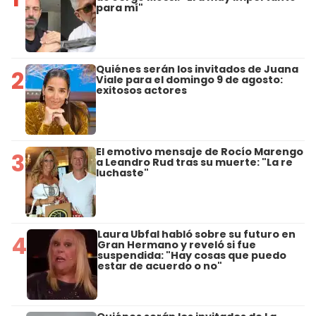
para mí"
Quiénes serán los invitados de Juana
2
Viale para el domingo 9 de agosto:
exitosos actores
El emotivo mensaje de Rocío Marengo
3
a Leandro Rud tras su muerte: "La re
luchaste"
Laura Ubfal habló sobre su futuro en
4
Gran Hermano y reveló si fue
suspendida: "Hay cosas que puedo
estar de acuerdo o no"