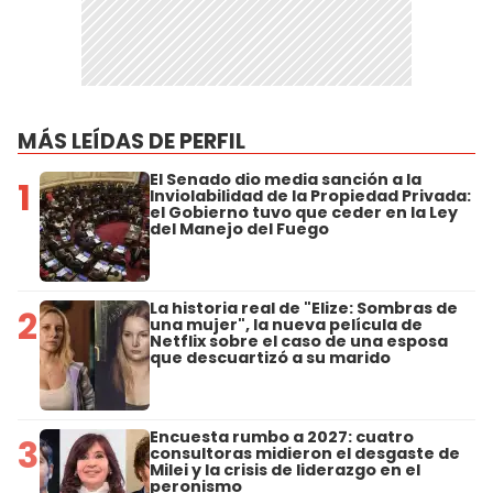
MÁS LEÍDAS DE PERFIL
El Senado dio media sanción a la
1
Inviolabilidad de la Propiedad Privada:
el Gobierno tuvo que ceder en la Ley
del Manejo del Fuego
La historia real de "Elize: Sombras de
2
una mujer", la nueva película de
Netflix sobre el caso de una esposa
que descuartizó a su marido
Encuesta rumbo a 2027: cuatro
3
consultoras midieron el desgaste de
Milei y la crisis de liderazgo en el
peronismo