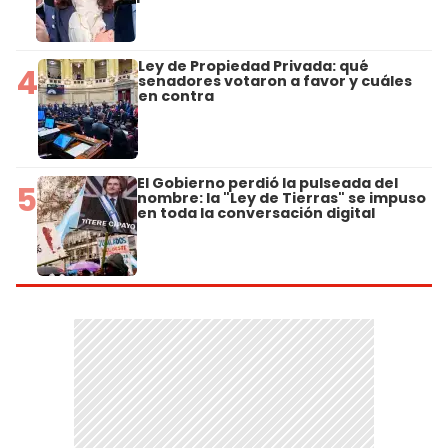
Ley de Propiedad Privada: qué
4
senadores votaron a favor y cuáles
en contra
El Gobierno perdió la pulseada del
5
nombre: la "Ley de Tierras" se impuso
en toda la conversación digital