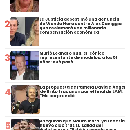
La Justicia desestimó una denuncia
2
de Wanda Nara contra Alex Caniggia
que reclamará una millonaria
compensación económica
Murió Leandro Rud, el icónico
3
representante de modelos, a los 51
años: qué pasó
La propuesta de Pamela David a Ángel
4
de Brito tras anunciar el final de LAM:
"Me sorprendió"
Aseguran que Mauro Icardi ya tendría
5
nuevo club tras su salida del
Galatasaray: "Está buscando casa"