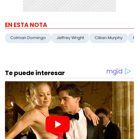
EN ESTA NOTA
Colman Domingo
Jeffrey Wright
Cillian Murphy
Pa