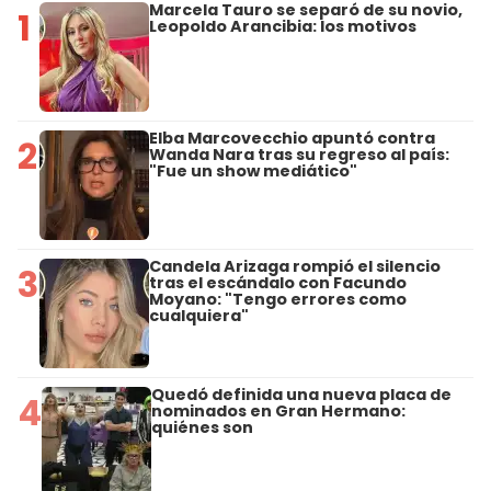
Marcela Tauro se separó de su novio,
1
Leopoldo Arancibia: los motivos
Elba Marcovecchio apuntó contra
2
Wanda Nara tras su regreso al país:
"Fue un show mediático"
Candela Arizaga rompió el silencio
3
tras el escándalo con Facundo
Moyano: "Tengo errores como
cualquiera"
Quedó definida una nueva placa de
4
nominados en Gran Hermano:
quiénes son