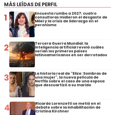
MÁS LEÍDAS DE PERFIL
Encuesta rumbo a 2027: cuatro
1
consultoras midieron el desgaste de
Milei y la crisis de liderazgo en el
peronismo
Tercera Guerra Mundial: la
2
inteligencia artificial reveló cuáles
serían los primeros países
latinoamericanos en ser derrotados
La historia real de "Elize: Sombras de
3
una mujer", la nueva película de
Netflix sobre el caso de una esposa
que descuartizó a su marido
Ricardo Lorenzetti se metió en el
4
debate sobre la inhabilitación de
Cristina Kirchner