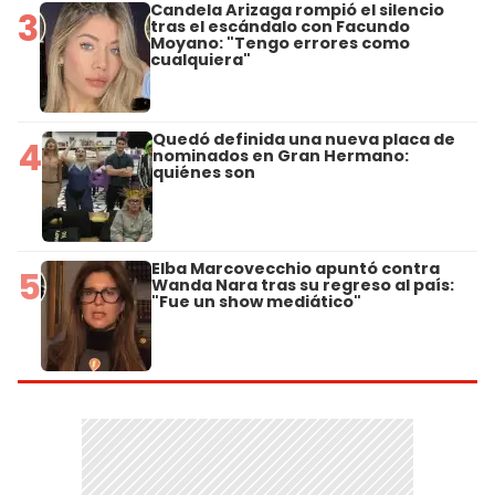
Candela Arizaga rompió el silencio
3
tras el escándalo con Facundo
Moyano: "Tengo errores como
cualquiera"
Quedó definida una nueva placa de
4
nominados en Gran Hermano:
quiénes son
Elba Marcovecchio apuntó contra
5
Wanda Nara tras su regreso al país:
"Fue un show mediático"