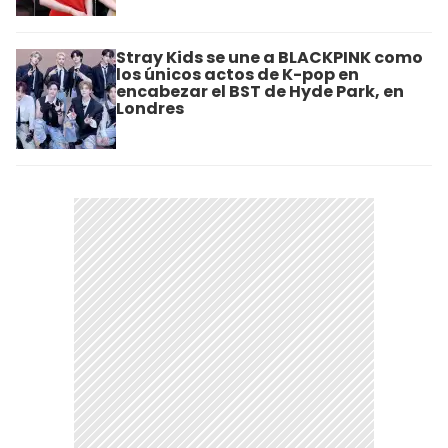
Stray Kids se une a BLACKPINK como
los únicos actos de K-pop en
encabezar el BST de Hyde Park, en
Londres