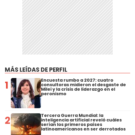
MÁS LEÍDAS DE PERFIL
Encuesta rumbo a 2027: cuatro
1
consultoras midieron el desgaste de
Milei y la crisis de liderazgo en el
peronismo
Tercera Guerra Mundial: la
2
inteligencia artificial reveló cuáles
serían los primeros países
latinoamericanos en ser derrotados