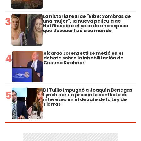
La historia real de "Elize: Sombras de
3
una mujer", la nueva película de
Netflix sobre el caso de una esposa
que descuartizó a su marido
Ricardo Lorenzetti se metió en el
4
debate sobre la inhabilitación de
Cristina Kirchner
Di Tullio impugnó a Joaquín Benegas
5
Lynch por un presunto conflicto de
intereses en el debate de la Ley de
Tierras