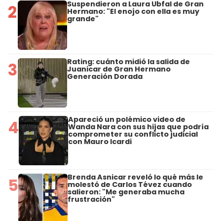
Suspendieron a Laura Ubfal de Gran
2
Hermano: "El enojo con ella es muy
grande"
Rating: cuánto midió la salida de
3
Juanicar de Gran Hermano
Generación Dorada
Apareció un polémico video de
4
Wanda Nara con sus hijas que podría
comprometer su conflicto judicial
con Mauro Icardi
Brenda Asnicar reveló lo qué más le
5
molestó de Carlos Tévez cuando
salieron: "Me generaba mucha
frustración"