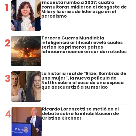
Encuesta rumbo a 2027: cuatro
1
consultoras midieron el desgaste de
Milei y la crisis de liderazgo en el
peronismo
Tercera Guerra Mundial: la
2
inteligencia artificial reveló cuáles
serían los primeros países
latinoamericanos en ser derrotados
La historia real de "Elize: Sombras de
3
una mujer", la nueva película de
Netflix sobre el caso de una esposa
que descuartizó a su marido
Ricardo Lorenzetti se metió en el
4
debate sobre la inhabilitación de
Cristina Kirchner