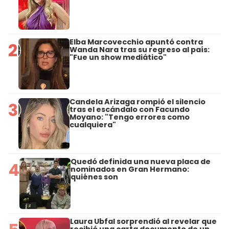
Elba Marcovecchio apuntó contra
2
Wanda Nara tras su regreso al país:
"Fue un show mediático"
Candela Arizaga rompió el silencio
3
tras el escándalo con Facundo
Moyano: "Tengo errores como
cualquiera"
Quedó definida una nueva placa de
4
nominados en Gran Hermano:
quiénes son
Laura Ubfal sorprendió al revelar que
recibió una carta documento de un