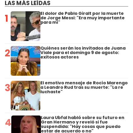
LAS MÁS LEÍDAS
El dolor de Pablo Giralt por la muerte
1
de Jorge Messi: "Era muy importante
para mí"
Quiénes serán los invitados de Juana
2
Viale para el domingo 9 de agosto:
exitosos actores
El emotivo mensaje de Rocío Marengo
3
a Leandro Rud tras su muerte: "La re
luchaste"
Laura Ubfal habló sobre su futuro en
4
Gran Hermano y reveló si fue
suspendida: "Hay cosas que puedo
estar de acuerdo o no"