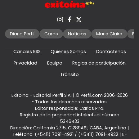
Diario Perfil
Caras
Noticias
Marie Claire
Fo
Canales RSS
Quienes Somos
Contáctenos
Privacidad
Equipo
Reglas de participación
Tránsito
Exitoina - Editorial Perfil S.A.
| © Perfil.com 2006-2026
- Todos los derechos reservados.
Editor responsable: Carlos Piro.
Registro de la propiedad intelectual número
5346433
Dirección:
California 2715
,
C1289ABI
,
CABA, Argentina
|
Teléfono:
(+5411) 7091-4921
/
(+5411) 7091-4922
| E-