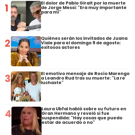
El dolor de Pablo Giralt por la muerte
1
de Jorge Messi: "Era muy importante
para mí"
Quiénes serán los invitados de Juana
2
Viale para el domingo 9 de agosto:
exitosos actores
El emotivo mensaje de Rocío Marengo
3
a Leandro Rud tras su muerte: "La re
luchaste"
Laura Ubfal habló sobre su futuro en
4
Gran Hermano y reveló si fue
suspendida: "Hay cosas que puedo
estar de acuerdo o no"