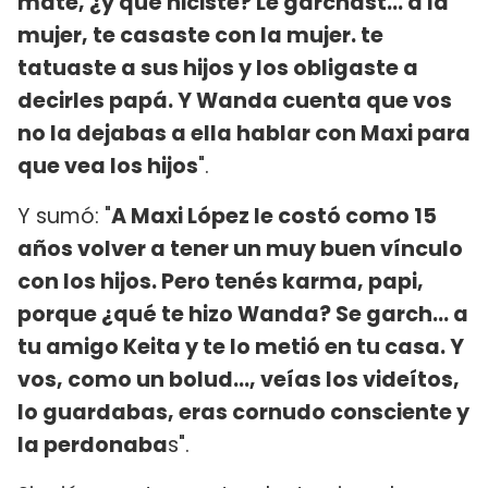
mate, ¿y qué hiciste? Le garchast... a la
mujer, te casaste con la mujer. te
tatuaste a sus hijos y los obligaste a
decirles papá. Y Wanda cuenta que vos
no la dejabas a ella hablar con Maxi para
que vea los hijos
".
Y sumó: "
A Maxi López le costó como 15
años volver a tener un muy buen vínculo
con los hijos. Pero tenés karma, papi,
porque ¿qué te hizo Wanda? Se garch... a
tu amigo Keita y te lo metió en tu casa. Y
vos, como un bolud..., veías los videítos,
lo guardabas, eras cornudo consciente y
la perdonaba
s".