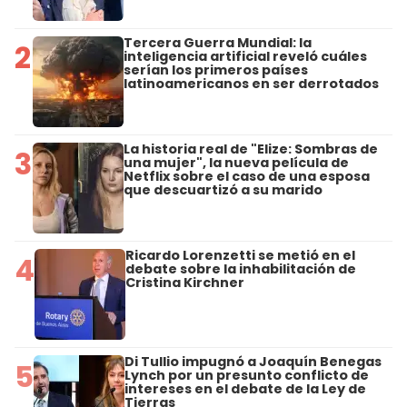
Tercera Guerra Mundial: la
2
inteligencia artificial reveló cuáles
serían los primeros países
latinoamericanos en ser derrotados
La historia real de "Elize: Sombras de
3
una mujer", la nueva película de
Netflix sobre el caso de una esposa
que descuartizó a su marido
Ricardo Lorenzetti se metió en el
4
debate sobre la inhabilitación de
Cristina Kirchner
Di Tullio impugnó a Joaquín Benegas
5
Lynch por un presunto conflicto de
intereses en el debate de la Ley de
Tierras