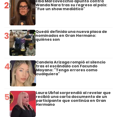
Elba Marcovecchio apuntó contra
2
Wanda Nara tras su regreso al país:
"Fue un show mediático"
Quedó definida una nueva placa de
3
nominados en Gran Hermano:
quiénes son
Candela Arizaga rompió el silencio
4
tras el escándalo con Facundo
Moyano: "Tengo errores como
cualquiera"
Laura Ubfal sorprendió al revelar que
5
recibió una carta documento de un
participante que continúa en Gran
Hermano