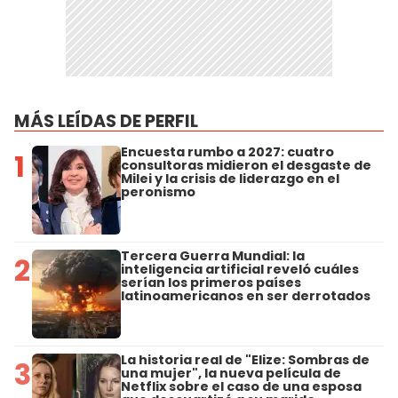
MÁS LEÍDAS DE PERFIL
Encuesta rumbo a 2027: cuatro
1
consultoras midieron el desgaste de
Milei y la crisis de liderazgo en el
peronismo
Tercera Guerra Mundial: la
2
inteligencia artificial reveló cuáles
serían los primeros países
latinoamericanos en ser derrotados
La historia real de "Elize: Sombras de
3
una mujer", la nueva película de
Netflix sobre el caso de una esposa