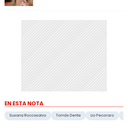
EN ESTA NOTA
Susana Roccasalvo
Tomás Dente
Lio Pecoraro
No