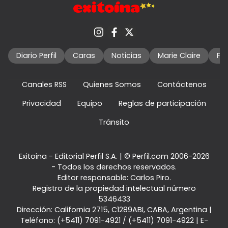
Diario Perfil
Caras
Noticias
Marie Claire
Fo
Canales RSS
Quienes Somos
Contáctenos
Privacidad
Equipo
Reglas de participación
Tránsito
Exitoina - Editorial Perfil S.A.
| © Perfil.com 2006-2026
- Todos los derechos reservados.
Editor responsable: Carlos Piro.
Registro de la propiedad intelectual número
5346433
Dirección:
California 2715
,
C1289ABI
,
CABA, Argentina
|
Teléfono:
(+5411) 7091-4921
/
(+5411) 7091-4922
| E-