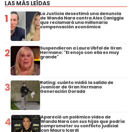
LAS MÁS LEÍDAS
La Justicia desestimó una denuncia
1
de Wanda Nara contra Alex Caniggia
que reclamará una millonaria
compensación económica
Suspendieron a Laura Ubfal de Gran
2
Hermano: "El enojo con ella es muy
grande"
Rating: cuánto midió la salida de
3
Juanicar de Gran Hermano
Generación Dorada
Apareció un polémico video de
4
Wanda Nara con sus hijas que podría
comprometer su conflicto judicial
con Mauro Icardi