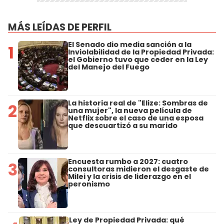
MÁS LEÍDAS DE PERFIL
El Senado dio media sanción a la
1
Inviolabilidad de la Propiedad Privada:
el Gobierno tuvo que ceder en la Ley
del Manejo del Fuego
La historia real de "Elize: Sombras de
2
una mujer", la nueva película de
Netflix sobre el caso de una esposa
que descuartizó a su marido
Encuesta rumbo a 2027: cuatro
3
consultoras midieron el desgaste de
Milei y la crisis de liderazgo en el
peronismo
Ley de Propiedad Privada: qué