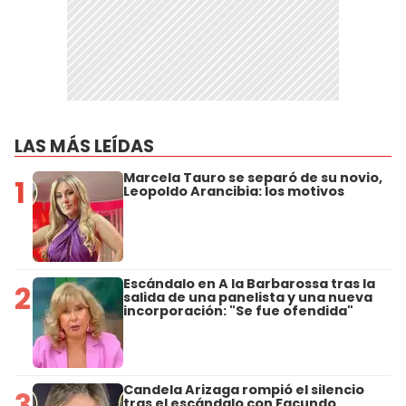
LAS MÁS LEÍDAS
Marcela Tauro se separó de su novio,
1
Leopoldo Arancibia: los motivos
Escándalo en A la Barbarossa tras la
2
salida de una panelista y una nueva
incorporación: "Se fue ofendida"
Candela Arizaga rompió el silencio
3
tras el escándalo con Facundo