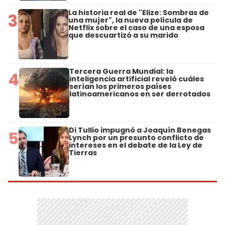
La historia real de "Elize: Sombras de
3
una mujer", la nueva película de
Netflix sobre el caso de una esposa
que descuartizó a su marido
Tercera Guerra Mundial: la
4
inteligencia artificial reveló cuáles
serían los primeros países
latinoamericanos en ser derrotados
Di Tullio impugnó a Joaquín Benegas
5
Lynch por un presunto conflicto de
intereses en el debate de la Ley de
Tierras