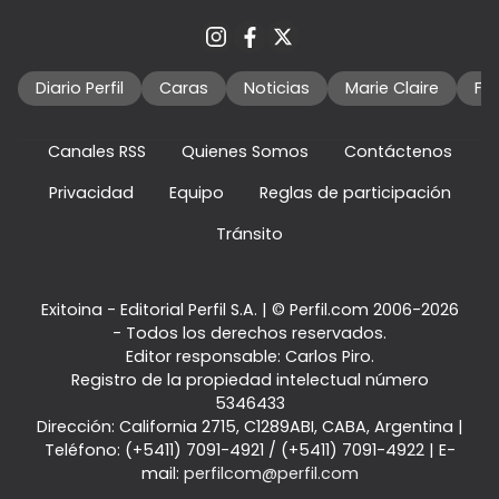
Diario Perfil
Caras
Noticias
Marie Claire
Fo
Canales RSS
Quienes Somos
Contáctenos
Privacidad
Equipo
Reglas de participación
Tránsito
Exitoina - Editorial Perfil S.A.
| © Perfil.com 2006-2026
- Todos los derechos reservados.
Editor responsable: Carlos Piro.
Registro de la propiedad intelectual número
5346433
Dirección:
California 2715
,
C1289ABI
,
CABA, Argentina
|
Teléfono:
(+5411) 7091-4921
/
(+5411) 7091-4922
| E-
mail:
perfilcom@perfil.com