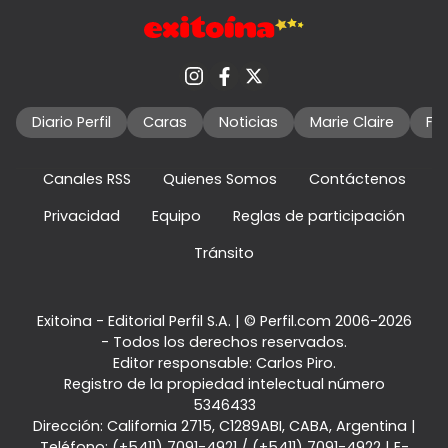
Diario Perfil
Caras
Noticias
Marie Claire
Fo
Canales RSS
Quienes Somos
Contáctenos
Privacidad
Equipo
Reglas de participación
Tránsito
Exitoina - Editorial Perfil S.A.
| © Perfil.com 2006-2026
- Todos los derechos reservados.
Editor responsable: Carlos Piro.
Registro de la propiedad intelectual número
5346433
Dirección:
California 2715
,
C1289ABI
,
CABA, Argentina
|
Teléfono:
(+5411) 7091-4921
/
(+5411) 7091-4922
| E-