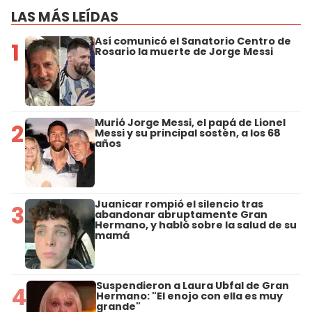
LAS MÁS LEÍDAS
Así comunicó el Sanatorio Centro de
1
Rosario la muerte de Jorge Messi
Murió Jorge Messi, el papá de Lionel
2
Messi y su principal sostén, a los 68
años
Juanicar rompió el silencio tras
3
abandonar abruptamente Gran
Hermano, y habló sobre la salud de su
mamá
Suspendieron a Laura Ubfal de Gran
4
Hermano: "El enojo con ella es muy
grande"