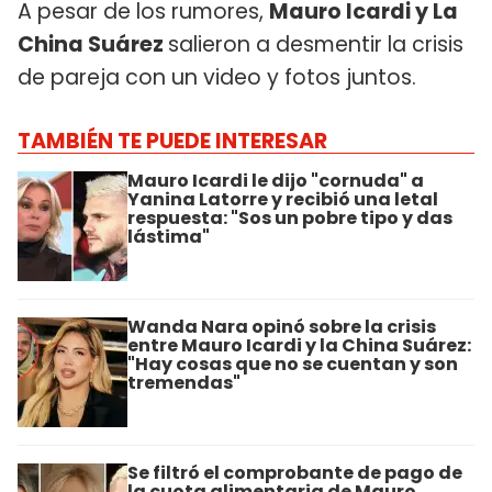
A pesar de los rumores,
Mauro Icardi y La
China Suárez
salieron a desmentir la crisis
de pareja con un video y fotos juntos.
TAMBIÉN TE PUEDE INTERESAR
Mauro Icardi le dijo "cornuda" a
Yanina Latorre y recibió una letal
respuesta: "Sos un pobre tipo y das
lástima"
Wanda Nara opinó sobre la crisis
entre Mauro Icardi y la China Suárez:
"Hay cosas que no se cuentan y son
tremendas"
Se filtró el comprobante de pago de
la cuota alimentaria de Mauro