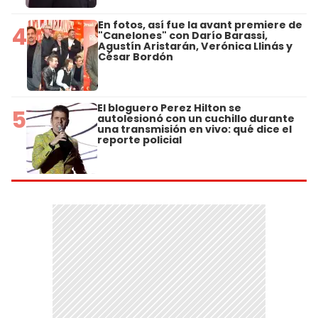
En fotos, así fue la avant premiere de
4
"Canelones" con Darío Barassi,
Agustín Aristarán, Verónica Llinás y
César Bordón
El bloguero Perez Hilton se
5
autolesionó con un cuchillo durante
una transmisión en vivo: qué dice el
reporte policial