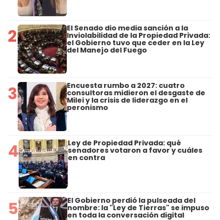
El Senado dio media sanción a la
2
Inviolabilidad de la Propiedad Privada:
el Gobierno tuvo que ceder en la Ley
del Manejo del Fuego
Encuesta rumbo a 2027: cuatro
3
consultoras midieron el desgaste de
Milei y la crisis de liderazgo en el
peronismo
Ley de Propiedad Privada: qué
4
senadores votaron a favor y cuáles
en contra
El Gobierno perdió la pulseada del
5
nombre: la "Ley de Tierras" se impuso
en toda la conversación digital