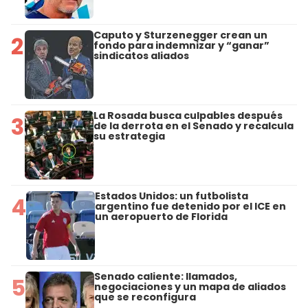
Caputo y Sturzenegger crean un
2
fondo para indemnizar y “ganar”
sindicatos aliados
La Rosada busca culpables después
3
de la derrota en el Senado y recalcula
su estrategia
Estados Unidos: un futbolista
4
argentino fue detenido por el ICE en
un aeropuerto de Florida
Senado caliente: llamados,
5
negociaciones y un mapa de aliados
que se reconfigura