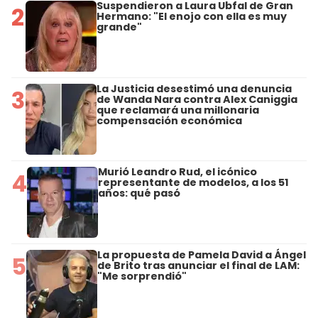
Suspendieron a Laura Ubfal de Gran
2
Hermano: "El enojo con ella es muy
grande"
La Justicia desestimó una denuncia
3
de Wanda Nara contra Alex Caniggia
que reclamará una millonaria
compensación económica
Murió Leandro Rud, el icónico
4
representante de modelos, a los 51
años: qué pasó
La propuesta de Pamela David a Ángel
5
de Brito tras anunciar el final de LAM:
"Me sorprendió"