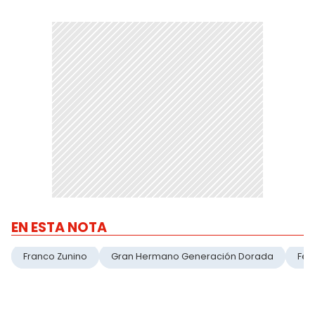
EN ESTA NOTA
Franco Zunino
Gran Hermano Generación Dorada
Fes