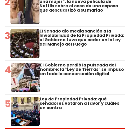
2
una mujer", la nueva película de
Netflix sobre el caso de una esposa
que descuartizó a su marido
El Senado dio media sanción a la
3
Inviolabilidad de la Propiedad Privada:
el Gobierno tuvo que ceder en la Ley
del Manejo del Fuego
El Gobierno perdió la pulseada del
4
nombre: la "Ley de Tierras" se impuso
en toda la conversación digital
Ley de Propiedad Privada: qué
5
senadores votaron a favor y cuáles
en contra