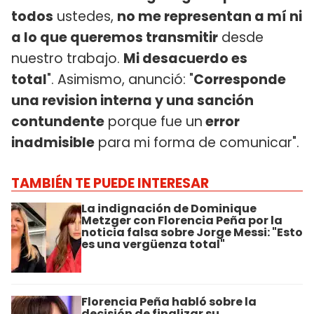
todos
ustedes,
no me representan a mí ni
a lo que queremos transmitir
desde
nuestro trabajo.
Mi desacuerdo es
total
". Asimismo, anunció: "
Corresponde
una revision interna y una sanción
contundente
porque fue un
error
inadmisible
para mi forma de comunicar".
TAMBIÉN TE PUEDE INTERESAR
La indignación de Dominique
Metzger con Florencia Peña por la
noticia falsa sobre Jorge Messi: "Esto
es una vergüenza total"
Florencia Peña habló sobre la
decisión de finalizar su