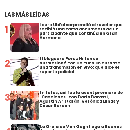
LAS MÁS LEÍDAS
Laura Ubfal sorprendió al revelar que
1
recibió una carta documento de un
participante que continúa en Gran
Hermano
El bloguero Perez Hilton se
2
autolesionó con un cuchillo durante
una transmisión en vivo: qué dice el
reporte policial
En fotos, así fue la avant premiere de
3
"Canelones" con Darío Barassi,
Agustín Aristarán, Verónica Llinás y
César Bordón
La Oreja de Van Gogh llega a Buenos