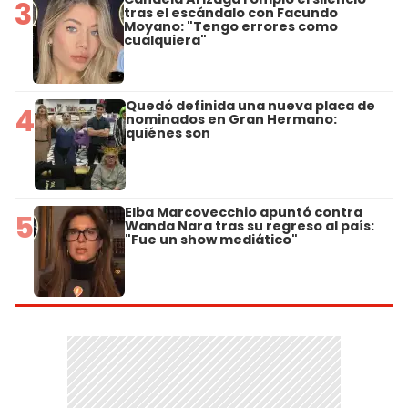
3
tras el escándalo con Facundo
Moyano: "Tengo errores como
cualquiera"
Quedó definida una nueva placa de
4
nominados en Gran Hermano:
quiénes son
Elba Marcovecchio apuntó contra
5
Wanda Nara tras su regreso al país:
"Fue un show mediático"