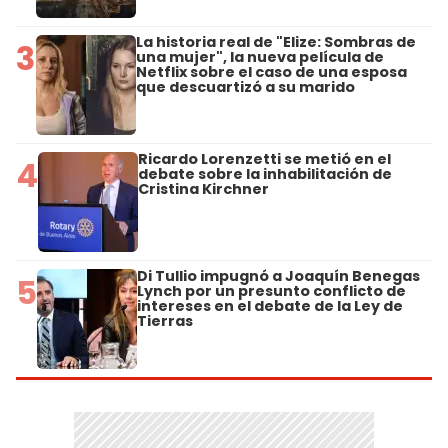
La historia real de "Elize: Sombras de
3
una mujer", la nueva película de
Netflix sobre el caso de una esposa
que descuartizó a su marido
Ricardo Lorenzetti se metió en el
4
debate sobre la inhabilitación de
Cristina Kirchner
Di Tullio impugnó a Joaquín Benegas
5
Lynch por un presunto conflicto de
intereses en el debate de la Ley de
Tierras