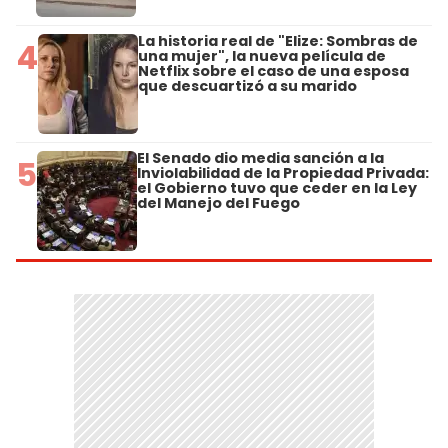
La historia real de "Elize: Sombras de
4
una mujer", la nueva película de
Netflix sobre el caso de una esposa
que descuartizó a su marido
El Senado dio media sanción a la
5
Inviolabilidad de la Propiedad Privada:
el Gobierno tuvo que ceder en la Ley
del Manejo del Fuego