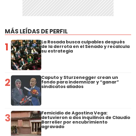
MÁS LEÍDAS DE PERFIL
La Rosada busca culpables después
1
de la derrota en el Senado y recalcula
su estrategia
Caputo y Sturzenegger crean un
2
fondo para indemnizar y “ganar”
sindicatos aliados
Femicidio de Agostina Vega:
3
detuvieron a dos inquilinos de Claudio
Barrelier por encubrimiento
agravado