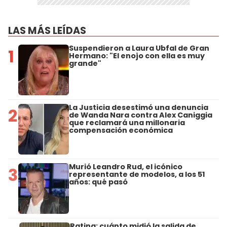
LAS MÁS LEÍDAS
Suspendieron a Laura Ubfal de Gran
1
Hermano: "El enojo con ella es muy
grande"
La Justicia desestimó una denuncia
2
de Wanda Nara contra Alex Caniggia
que reclamará una millonaria
compensación económica
Murió Leandro Rud, el icónico
3
representante de modelos, a los 51
años: qué pasó
Rating: cuánto midió la salida de