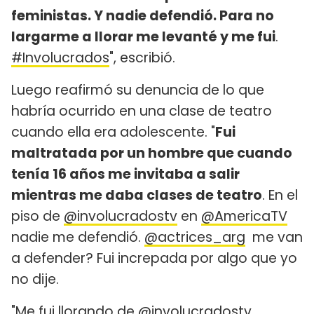
feministas. Y nadie defendió. Para no
largarme a llorar me levanté y me fui
.
#Involucrados
", escribió.
Luego reafirmó su denuncia de lo que
habría ocurrido en una clase de teatro
cuando ella era adolescente. "
Fui
maltratada por un hombre que cuando
tenía 16 años me invitaba a salir
mientras me daba clases de teatro
. En el
piso de
@involucradostv
en
@AmericaTV
nadie me defendió.
@actrices_arg
me van
a defender? Fui increpada por algo que yo
no dije.
"Me fui llorando de
@involucradostv