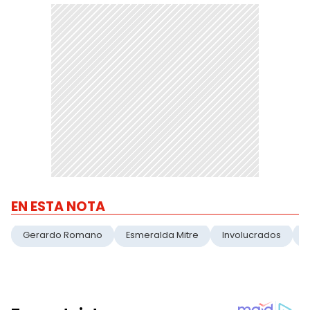
EN ESTA NOTA
Gerardo Romano
Esmeralda Mitre
Involucrados
E