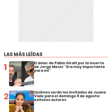
LAS MÁS LEÍDAS
El dolor de Pablo Giralt por la muerte
1
de Jorge Messi: "Era muy importante
para mí"
Quiénes serán los invitados de Juana
2
Viale para el domingo 9 de agosto:
exitosos actores