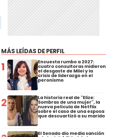
MÁS LEÍDAS DE PERFIL
Encuesta rumbo a 2027:
1
cuatro consultoras midieron
el desgaste de Milei y la
crisis de liderazgo en el
peronismo
La historia real de "Elize:
2
Sombras de una mujer", la
nueva película de Netflix
sobre el caso de una esposa
que descuartizó a su marido
El Senado dio media sanción