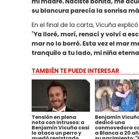
mi madre. Naciste bonita, me acuer
su blancura parecía la sonrisa má
En el final de la carta, Vicuña expli
"
Ya lloré, morí, renací y volví a es
mar no lo borró. Esta vez el mar m
tranquilo a tu lado, mi niña etern
TAMBIÉN TE PUEDE INTERESAR
Tensión en plena
Benjamín Vicuña
nota con Intrusos: a
dedicó una
Benjamín Vicuña casi
conmovedora c
lo ataca un perro y
a Blanca a 20 añ
quedó registrado
su nacimiento: "L