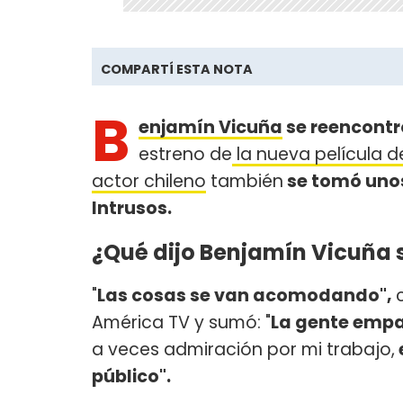
COMPARTÍ ESTA NOTA
B
enjamín Vicuña
se reencontr
estreno de
la nueva película 
actor chileno
también
se tomó unos
Intrusos.
¿Qué dijo Benjamín Vicuña s
"
Las cosas se van acomodando",
América TV y sumó: "
La gente emp
a veces admiración por mi trabajo,
público".