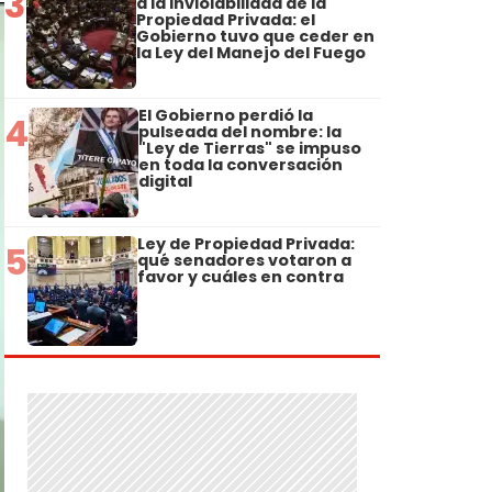
3
a la Inviolabilidad de la
Propiedad Privada: el
Gobierno tuvo que ceder en
la Ley del Manejo del Fuego
El Gobierno perdió la
4
pulseada del nombre: la
"Ley de Tierras" se impuso
en toda la conversación
digital
Ley de Propiedad Privada:
5
qué senadores votaron a
favor y cuáles en contra