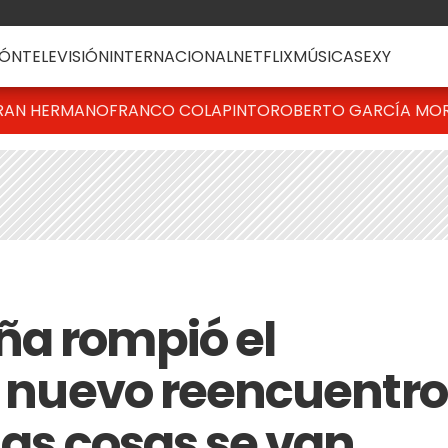
ÓN
TELEVISIÓN
INTERNACIONAL
NETFLIX
MÚSICA
SEXY
RAN HERMANO
FRANCO COLAPINTO
ROBERTO GARCÍA MO
ña rompió el
un nuevo reencuentro
"Las cosas se van