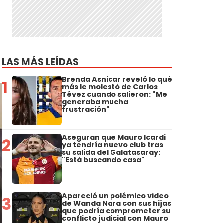
LAS MÁS LEÍDAS
Brenda Asnicar reveló lo qué
1
más le molestó de Carlos
Tévez cuando salieron: "Me
generaba mucha
frustración"
Aseguran que Mauro Icardi
2
ya tendría nuevo club tras
su salida del Galatasaray:
"Está buscando casa"
Apareció un polémico video
3
de Wanda Nara con sus hijas
que podría comprometer su
conflicto judicial con Mauro