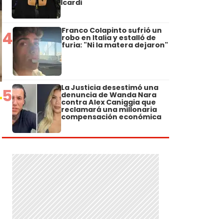
Icardi
Franco Colapinto sufrió un
4
robo en Italia y estalló de
furia: "Ni la matera dejaron"
La Justicia desestimó una
5
denuncia de Wanda Nara
contra Alex Caniggia que
reclamará una millonaria
compensación económica