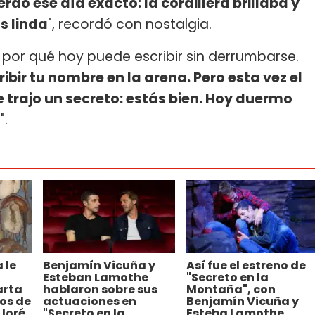
do ese día exacto: la cordillera brillaba y
s linda
", recordó con nostalgia.
có por qué hoy puede escribir sin derrumbarse.
cribir tu nombre en la arena. Pero esta vez el
e trajo un secreto: estás bien. Hoy duermo
a
".
 le
Benjamín Vicuña y
Así fue el estreno de
Esteban Lamothe
"Secreto en la
arta
hablaron sobre sus
Montaña", con
os de
actuaciones en
Benjamín Vicuña y
loré,
"Secreto en la
Esteba Lamothe