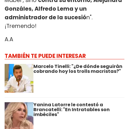
Mabel , sino
contra su entorno, Alejandra
Gonzáles, Alfredo Lema y un
administrador de la sucesió
n".
¡Tremendo!
A.A
TAMBIÉN TE PUEDE INTERESAR
Marcelo Tinelli: "¿De dónde seguirán
cobrando hoy los trolls macristas?"
Yanina Latorre le contestó a
Brancatelli: "En Intratables son
imbéciles"