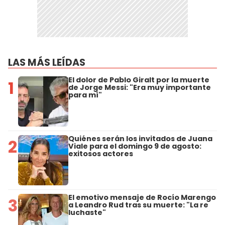
LAS MÁS LEÍDAS
El dolor de Pablo Giralt por la muerte
1
de Jorge Messi: "Era muy importante
para mí"
Quiénes serán los invitados de Juana
2
Viale para el domingo 9 de agosto:
exitosos actores
El emotivo mensaje de Rocío Marengo
3
a Leandro Rud tras su muerte: "La re
luchaste"